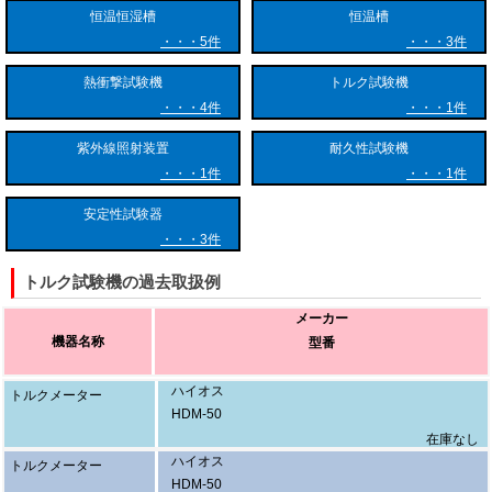
信号の変化として検出します。非接触で回転中のトルクを計測できるス
恒温恒湿槽
恒温槽
リップリング方式や電磁誘導方式のセンサも広く使われています。
5件
3件
同時に、高分解能のエンコーダが駆動軸の回転角度を精密に計測しま
熱衝撃試験機
トルク試験機
す。制御装置はこれらのトルクデータと角度データを同期させて処理
4件
1件
し、横軸を回転角度、縦軸をトルクとした曲線を描出します。このデー
タから、材料のねじり弾性係数や、特定の回転角における発生トルクな
紫外線照射装置
耐久性試験機
どの詳細な解析が可能となります。
1件
1件
### トルク試験機の主要な用途
安定性試験器
3件
トルク試験機は、製品の安全性向上、品質管理、ならびに新材料の開発
において欠かせない存在であり、多岐にわたる産業分野で活用されてい
トルク試験機の過去取扱例
ます。
メーカー
機器名称
型番
自動車・輸送機器分野では、ステアリングシャフト、ドライブシャフ
ト、トランスミッション部品など、高い回転負荷がかかる重要保安部品
ハイオス
のねじり強度試験に用いられます。また、ボルトやナットの締め付けト
トルクメーター
HDM-50
ルク試験は、緩み防止や適正な締め付け力の管理に直結する重要な用途
在庫なし
です。
ハイオス
トルクメーター
HDM-50
電子・電気機器・精密機器分野では、スマートフォンやノートパソコン