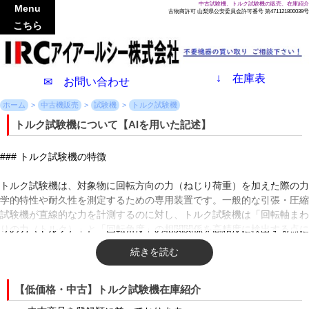
中古試験機、トルク試験機の販売、在庫紹介
Menu
古物商許可 山梨県公安委員会許可番号 第471121800039号
こちら
↓
在庫表
✉ お問い合わせ
ホーム
中古機販売
試験機
トルク試験機
トルク試験機について【AIを用いた記述】
### トルク試験機の特徴
トルク試験機は、対象物に回転方向の力（ねじり荷重）を加えた際の力
学的特性や耐久性を測定するための専用装置です。一般的な引張・圧縮
試験機が直線的な力を計測するのに対し、トルク試験機は「回転軸まわ
りの力（トルク）」と「回転角度」の相関関係を高精度に検出する点に
最大の特徴があります。
主な特徴として、まず広範な測定レンジが挙げられます。電子部品の微
少なねじり力（ミリニュートンメートルレベル）から、大型プラントや
【低価格・中古】トルク試験機在庫紹介
自動車の駆動軸を試す巨大なトルク（キロニュートンメートルレベル）