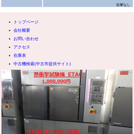
のヒンジ部（開閉部）の耐久試験や、回転式ダイヤルスイッチの操作フ
在庫なし
ィーリングの評価に利用されます。ユーザーが硬すぎたり緩すぎたりと
感じない適切な操作感を数値化して評価するために不可欠です。
トップページ
医薬品・食品・容器分野では、キャップやフタの開閉トルク測定が代表
会社概要
的です。ペットボトルや薬品容器において、内容物の漏れを防ぐ密閉性
お問い合わせ
を保ちつつ、消費者が手で開けられる適正なトルク値を検証・管理する
アクセス
ために使われます。医療用注射器のロック機構や、手術用器具の動作確
認などにも応用されています。
在庫表
中古機検索(中古市提供サイト)
素材・材料開発分野では、金属、樹脂、ゴム、複合材料（CFRPなど）
のねじり破壊試験に使用され、材料固有の限界強度や疲労特性の評価に
役立てられています。