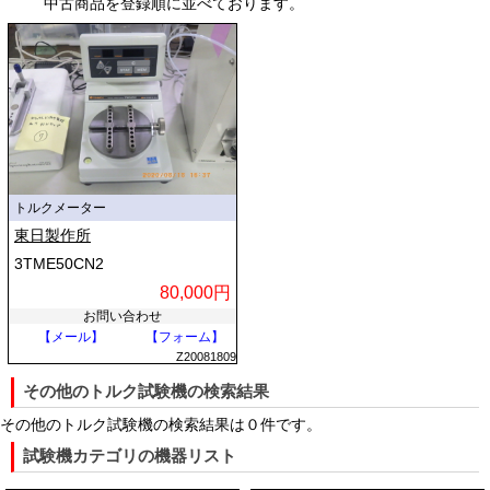
中古商品を登録順に並べております。
まで、用途に応じた専用機が存在します。また、連続的な回転負荷をか
け続ける動的トルク試験と、一定の角度までねじって破壊強度や復元力
を調べる静的トルク試験の両方に対応可能です。
さらに、近年の装置はデジタル制御技術の進化により、回転角度とトル
クの挙動をリアルタイムでグラフ化し、降伏点、破壊点、ねじり剛性な
どを自動算出する高機能なシステムを備えています。これにより、製品
の強度確認だけでなく、使用時の操作感（フィーリング）の定量化にも
貢献しています。
トルクメーター
東日製作所
### トルク試験機の仕組み
3TME50CN2
トルク試験機の基本構造は、対象物を固定する「保持部」、回転力を発
80,000円
生させる「駆動部」、発生したトルクを読み取る「検出部（トルクセン
お問い合わせ
サ）」、そして回転角度を計測する「角度センサ」から構成されていま
【メール】
【フォーム】
す。
Z20081809
その他のトルク試験機の検索結果
試験を開始すると、サーボモータなどの駆動装置が作動し、試験片に対
して設定された速度や角度で回転運動を与えます。このとき、試験片が
その他のトルク試験機の検索結果は０件です。
回転に抗う抵抗力がトルクとして発生します。検出部には主に「歪みゲ
試験機カテゴリの機器リスト
ージ式トルクセンサ」が用いられており、軸の微小なねじれ変形を電気