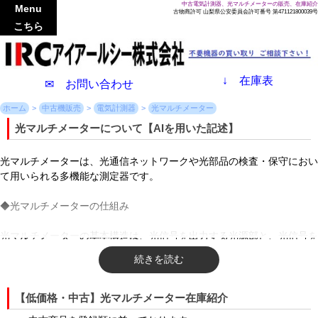
中古電気計測器、光マルチメーターの販売、在庫紹介
Menu
古物商許可 山梨県公安委員会許可番号 第471121800039号
こちら
↓
在庫表
✉ お問い合わせ
ホーム
中古機販売
電気計測器
光マルチメーター
光マルチメーターについて【AIを用いた記述】
光マルチメーターは、光通信ネットワークや光部品の検査・保守におい
て用いられる多機能な測定器です。
◆光マルチメーターの仕組み
光マルチメーターの基本構造は、光信号を出力する光源部と、光信号を
受信してその強度を測定する光パワーメーター部が一つに統合された仕
組みになっています。
光源部には、測定対象となる光ファイバーの種類（シングルモードやマ
【低価格・中古】光マルチメーター在庫紹介
ルチモード）に応じて、半導体レーザー（LD）や発光ダイオード