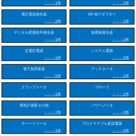
1件
1件
光関連デバイスの製造・品質検査：
電圧電流発生器
GP-IBアダプター
光パッチコード、光コネクタ、光スプリッタ、光トランシーバーなどの
2件
1件
光部品を製造する工場において、出荷前の損失測定や製品の規格適合性
検査に活用されています。
デジタル変調信号発生器
低周波発生器
1件
1件
研究開発・実験評価：
次世代の高速光通信技術や、新しい光デバイスの開発現場において、光
定電圧電源
システム電源
源の出力安定性評価や減衰特性の精密な測定を行なう際に用いられま
1件
3件
す。
電子負荷装置
アッテネータ
5件
1件
クランプメータ
プローブ
1件
1件
電気計測器その他
パワーメータ
7件
3件
サーベイメータ
プログラマブル直流電源
1件
2件