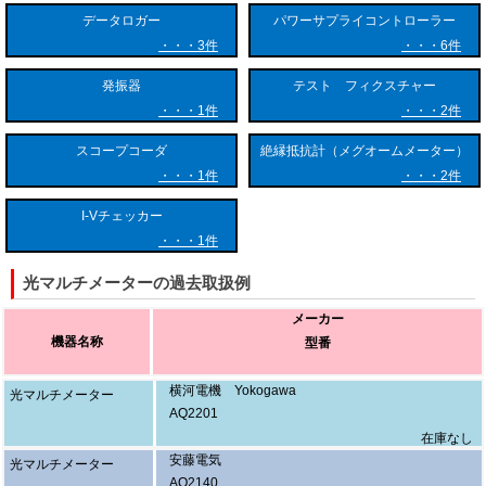
データロガー
パワーサプライコントローラー
3件
6件
発振器
テスト フィクスチャー
1件
2件
スコープコーダ
絶縁抵抗計（メグオームメーター）
1件
2件
I-Vチェッカー
1件
光マルチメーターの過去取扱例
メーカー
機器名称
型番
横河電機 Yokogawa
光マルチメーター
AQ2201
在庫なし
安藤電気
光マルチメーター
AQ2140