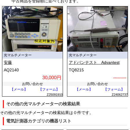
中古商品を登録順に並べております。
（LED）が搭載されています。ここから通信で用いられる特定の波長
（例えば850nm、1310nm、1550nmなど）の光が出力されます。
受光部には、インジウム・ガリウム・ヒ素（InGaAs）やゲルマニウム
（Ge）などの光電変換素子（フォトダイオード）が使われており、到
達した光の強さを電気信号に変換して検出します。
送信側から送り出した光の強度（dBm）と、受信側で検出した光の強
度を比較計算することで、光ファイバーや接続ポイントで生じた光損失
光マルチメーター
光マルチメーター
（減衰量）を正確に算出します。また、赤色レーザーを発する可視光源
安藤
アドバンテスト Advantest
（VFL）を組み合わせることで、光の漏れを目視で確認できる仕組みも
組み込まれています。
AQ2140
TQ8215
30,000円
---------
◆光マルチメーターの主な特徴
お問い合わせ
お問い合わせ
【メール】
【フォーム】
【メール】
【フォーム】
最大の利点は、従来であれば個別に使用していた安定化光源、光パワー
Z25091910
Z24062737
メーター、光損失測定器（OLTS）、可視光源などの機能を一台に集約
その他の光マルチメーターの検索結果
している点です。これにより、作業者が持ち運ぶ機材の重量やコストを
大幅に削減できます。
その他の光マルチメーターの検索結果は０件です。
電気計測器カテゴリの機器リスト
現場作業を想定したハンディタイプが主流であり、耐衝撃性や防塵・防