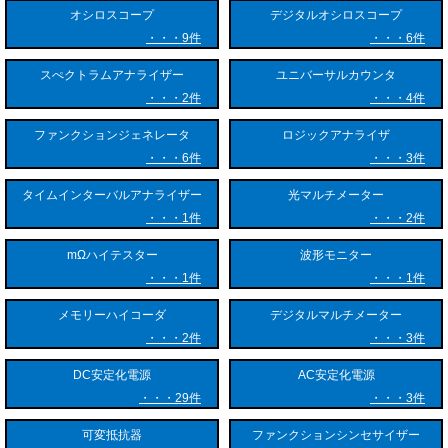
滴性を備えた頑丈な設計が特徴です。バッテリー駆動により、屋外の作
オシロスコープ
デジタルオシロスコープ
業現場でも長時間の運用が可能です。
9件
6件
技術的な特徴としては、光源と受光側の波長を同期させる波長自動認識
スぺクトラムアナライザー
ユニバーサルカウンタ
機能を備えたモデルが多く、測定波長の設定ミスによる手戻りを防ぎま
2件
4件
す。また、測定データを内部メモリに保存し、USBやBluetooth経由で
PCやスマートフォンへ転送して、現場で即座に測定レポートを作成で
ファンクションジェネレータ
ロジックアナライザ
きる機能も備わっています。
6件
3件
◆光マルチメーターの主な用途
タイムインターバルアナライザー
光マルチメーター
1件
2件
光マルチメーターは、光通信が関わる多様な現場で利用されています。
mΩハイテスター
波形モニター
光通信回線の敷設・施工検査：
1件
1件
FTTH（家庭用光回線）の開通工事、データセンター内の高密度光配
メモリーハイコーダ
デジタルマルチメーター
線、5G移動体通信の基地局回線などの敷設時に、光ファイバーの伝送
損失や疎通状態を測定し、規定の品質を満たしているかを判定します。
2件
3件
DC安定化電源
AC安定化電源
通信設備の保守・点検・障害復旧：
29件
3件
運用中の光回線で通信障害が発生した際、光ファイバーの曲がりによる
損失、コネクタ端面の汚れや破損、経年劣化による光強度の低下などを
可変抵抗器
ファンクションシンセサイザー
特定するために使用されます。断線箇所の目視確認にも役立ちます。