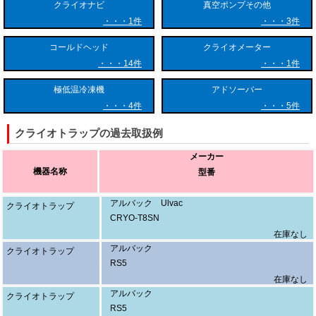
特定の成分だけを通過させたりすることが可能です。
クライオナビ
真空ポンプその他
1件
3件
２．クリーンな環境の維持
化学薬品や物理的な吸着剤、排気用オイルなどを使用しないプロセスで
コールドヘッド
クライオメーター
あるため、対象プロセスや分析試料を汚染するリスク（バックストリー
14件
1件
ミング等）がありません。そのため、超高真空環境や極めて繊細な精密
極低温冷凍機
アドソーバー
分析に最適です。
4件
5件
３．優れた微量成分の濃縮能力
クライオトラップの過去取扱例
分析分野においては、極めて薄い濃度のサンプルガスを長時間かけて極
低温部に固着・蓄積させ、それを一気に加熱して放出させることで、サ
メーカー
ンプル濃度を数千倍以上に濃縮できます。これにより、超高感度な分析
機器名称
型番
が可能になります。
アルバック Ulvac
クライオトラップ
４．圧倒的な水蒸気排気速度
CRYO-T8SN
真空技術において、残留ガスの大半を占める水蒸気の除去は非常に困難
在庫なし
とされています。クライオトラップは水蒸気に対して極めて大きな排気
アルバック
クライオトラップ
速度を持つため、既存の真空ポンプと併用することで、到達真空度を数
RS5
桁向上させることができます。
在庫なし
アルバック
クライオトラップ
RS5
【クライオトラップの主な用途】