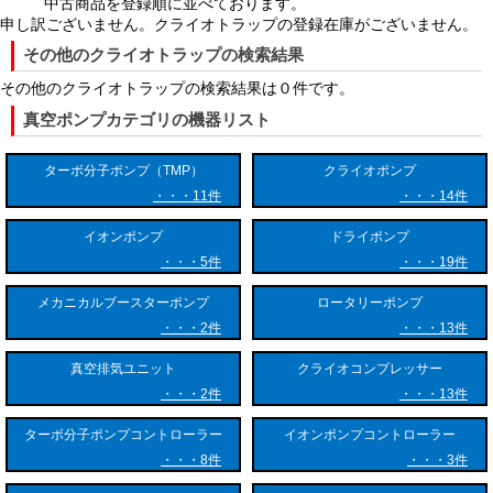
中古商品を登録順に並べております。
い、相変化を起こして表面に付着します。
申し訳ございません。クライオトラップの登録在庫がございません。
その他のクライオトラップの検索結果
気体が液体や固体に変わることで気相中の分子数が劇的に減少するた
め、対象空間の圧力が下がり、強力な排気効果（クライオポンプ作用）
その他のクライオトラップの検索結果は０件です。
が生まれます。
真空ポンプカテゴリの機器リスト
また、分析用途のクライオトラップでは、一度極低温で捕集した成分
ターボ分子ポンプ（TMP）
クライオポンプ
を、電気ヒーターなどで一気に急速加熱（サーマルデソープション）す
る機能を備えています。これにより、捕集したガスを瞬時に気化させて
11件
14件
後段の分析機器へ導入することが可能となります。
イオンポンプ
ドライポンプ
5件
19件
【クライオトラップの主な特徴】
メカニカルブースターポンプ
ロータリーポンプ
2件
13件
クライオトラップには、物理的な冷却現象を利用しているからこその優
れた特徴が数多くあります。
真空排気ユニット
クライオコンプレッサー
2件
13件
１．高い捕集効率と選択的トラップ
水蒸気や炭化水素（オイル成分）、高沸点化合物に対して極めて高い捕
ターボ分子ポンプコントローラー
イオンポンプコントローラー
集能力を発揮します。また、トラップ部の温度を精密に制御することに
8件
3件
より、特定の沸点を持つガスだけを選択的に捕集したり、目的に応じて