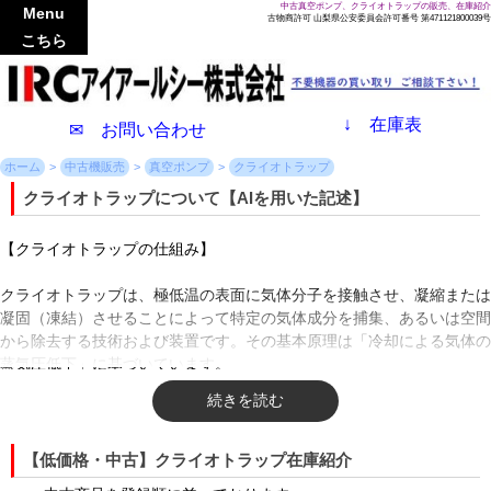
中古真空ポンプ、クライオトラップの販売、在庫紹介
Menu
古物商許可 山梨県公安委員会許可番号 第471121800039号
こちら
↓
在庫表
✉ お問い合わせ
ホーム
中古機販売
真空ポンプ
クライオトラップ
クライオトラップについて【AIを用いた記述】
【クライオトラップの仕組み】
クライオトラップは、極低温の表面に気体分子を接触させ、凝縮または
凝固（凍結）させることによって特定の気体成分を捕集、あるいは空間
から除去する技術および装置です。その基本原理は「冷却による気体の
蒸気圧低下」に基づいています。
一般的な装置では、液体窒素（約-196℃）や小型の電気式冷凍機を用い
て、トラップ内部の金属プレートや細管（コールドトラップ部）をマイ
ナス数十度からマイナス200℃近くまで急速に冷却します。この極低温
【低価格・中古】クライオトラップ在庫紹介
状態になった表面に気体分子が衝突すると、分子は運動エネルギーを失