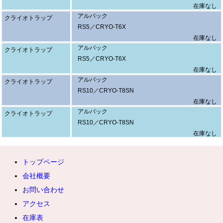
在庫なし
アルバック
クライオトラップ
クライオトラップは、分析化学の現場から最先端の工業生産プロセスま
RS5／CRYO-T6X
で、幅広く活用されています。
在庫なし
アルバック
・ガスクロマトグラフィー質量分析（GC/MS）における前処理
クライオトラップ
RS5／CRYO-T6X
環境中の微量悪臭物質、VOC（揮発性有機化合物）、食品のにおい成
在庫なし
分、自動車内装材から発生するアウトガスなどの分析において、試料の
アルバック
事前濃縮（プレコンセントレーション）用として不可欠です。極低温で
クライオトラップ
RS10／CRYO-T8SN
微量成分を捉え、瞬時に加熱してGCカラムへ注入することで、非常に
在庫なし
鋭く感度の高いピークを得ることができます。
アルバック
クライオトラップ
RS10／CRYO-T8SN
・半導体および電子デバイスの製造プロセス
スパッタリング装置、CVD装置、真空蒸着装置などの真空プロセスチ
在庫なし
ャネルに設置されます。成膜室内に残留する水蒸気や有機物を迅速に除
去することで、薄膜の密着性向上、膜質の改善、欠陥率の低減、ならび
トップページ
に排気時間の短縮による生産性向上に貢献します。
会社概要
・超高真空分析装置の環境維持
お問い合わせ
SIMS（二次イオン質量分析計）やXPS（X線光電子分光装置）など、超
アクセス
高真空を必要とする表面分析装置において、装置内の残留ガスによる背
景ノイズを低減し、測定精度を高めるために導入されています。
在庫表