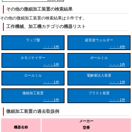
## 装置が持つ構造的な特徴と制御技術
その他の微細加工装置の検索結果
微細加工装置の最大の特徴は、外部環境からの影響を徹底的に排除した
その他の微細加工装置の検索結果は０件です。
設計と、極限まで高められた制御システムにあります。微細加工の世界
では、わずか1度の温度変化による金属の熱膨張や、周辺機器の微小な
工作機械、加工機カテゴリの機器リスト
振動が致命的な加工エラーにつながります。
ラップ盤
超音波ウェルダー
そのため、装置本体には高剛性のベース部材や空気ばねによる除振台が
1件
4件
組み込まれ、内部の温度を100分の1度単位で保持する温調システムが
搭載されています。駆動系には摩擦やバックラッシの少ないリニアモー
ホモジナイザー
ボールミル
タが多用され、ナノメートル単位の位置制御が行われます。さらに、高
1件
1件
倍率の観察カメラやインサイトセンサを内蔵し、工具の摩耗や加工位置
のズレをリアルタイムで検知・自動補正する機能も備わっています。
ロールミル
電解液注入装置
1件
1件
微細加工装置
ブラスト装置
## 最先端産業における主な用途
1件
1件
微細加工装置は、高度な精度が求められる多種多様なものづくり分野で
微細加工装置の過去取扱例
活用されています。
メーカー
半導体・電子部品分野では、プリント基板への微細な通電用穴（バイア
機器名称
型番
ホール）の形成や、ICチップ製造用フォトマスクの修正、超小型センサ