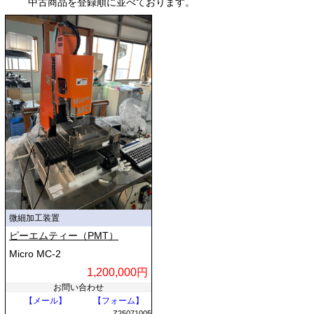
中古商品を登録順に並べております。
## 主な加工メカニズムと仕組み
微細加工装置の仕組みは、物理的な接触によって材料を削る方式と、光
や熱などの高エネルギーを照射して非接触で加工する方式に大きく分か
れます。
機械的微細加工方式では、超硬合金や単結晶ダイヤモンドで作られた極
小工具を使用します。数万から数十万回転という超高回転スピンドル
（主軸）と高精度な位置決め制御を組み合わせることで、目視では確認
できないほど小さな溝や複雑な三次元曲面を削り出します。また、極細
の電極を用いて工作物との間で火花放電を発生させ、金属を微細に溶
融・除去する微細放電加工も、硬質材料の精密加工に利用されます。
非接触型の代表格であるレーザー微細加工では、フェムト秒やピコ秒と
呼ばれる超短パルスレーザーが多用されます。これは極めて短い時間だ
微細加工装置
け光を照射する技術で、加工対象への熱の影響（バリや熱歪み）を抑え
ピーエムティー（PMT）
つつ、物質を瞬時に蒸発させて穴あけや切断を行います。光の波長レベ
Micro MC-2
ルまでビームを絞り込むことで、サブミクロン単位の精密な加工を可能
にしています。
1,200,000円
お問い合わせ
【メール】
【フォーム】
Z25071005