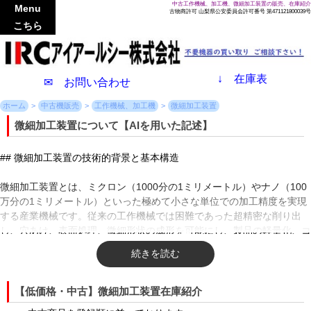
中古工作機械、加工機、微細加工装置の販売、在庫紹介
Menu
古物商許可 山梨県公安委員会許可番号 第471121800039号
こちら
↓
在庫表
✉ お問い合わせ
ホーム
中古機販売
工作機械、加工機
微細加工装置
微細加工装置について【AIを用いた記述】
## 微細加工装置の技術的背景と基本構造
微細加工装置とは、ミクロン（1000分の1ミリメートル）やナノ（100
万分の1ミリメートル）といった極めて小さな単位での加工精度を実現
する産業機械です。従来の工作機械では困難であった超精密な削り出
し、穴あけ、表面処理、微細形状の成形を可能にし、製品の軽量化、コ
ンパクト化、高機能化を支える基盤技術として位置付けられています。
電子部品の極小化や医療機器の進化に伴い、その重要性は年々高まって
います。
【低価格・中古】微細加工装置在庫紹介