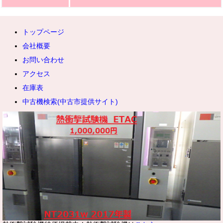
（MEMS）の機構部品加工などに不可欠です。スマートフォンの高機能
化やウェアラブル端末の普及を陰で支えています。
トップページ
医療・バイオ分野では、患者の負担を軽減する微細な注射針やカテーテ
会社概要
ル、人工関節の表面微細構造の加工に利用されています。また、創薬や
お問い合わせ
遺伝子検査で用いられる微量液体分析用マイクロ流路チップの製作にも
活用されています。
アクセス
在庫表
光学・自動車分野においては、カメラレンズを成形するための超精密金
中古機検索(中古市提供サイト)
型加工や、ヘッドライトの光を効率的に拡散させるマイクロレンズパタ
ーンの成形、エンジン燃料噴射ノズルの微細穴加工などに用いられ、製
品の性能向上や省エネルギー化に貢献しています。