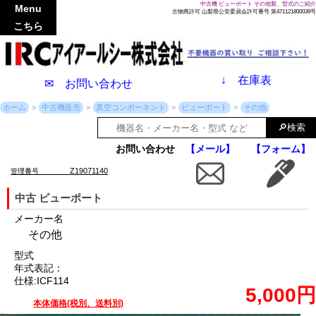
中古機 ビューポート その他製、型式のご紹介
Menu
古物商許可 山梨県公安委員会許可番号 第471121800039号
こちら
↓
在庫表
✉ お問い合わせ
ホーム
中古機販売
真空コンポーネント
ビューポート
その他
お問い合わせ
【メール】
【フォーム】
Z19071140
管理番号
中古 ビューポート
メーカー名
その他
型式
年式表記：
仕様:ICF114
5,000円
本体価格(税別、送料別)