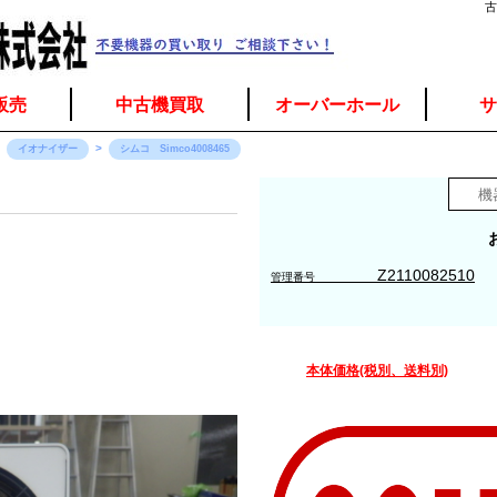
古
販売
中古機買取
オーバーホール
サ
イオナイザー
シムコ Simco4008465
Z2110082510
管理番号
本体価格(税別、送料別)