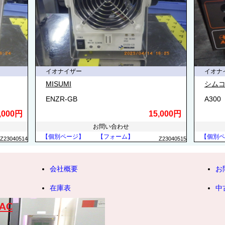
イオナイザー
イオナ
MISUMI
シムコ
ENZR-GB
A300
,000円
15,000円
お問い合わせ
【個別ページ】
【フォーム】
【個別ペ
Z23040514
Z23040515
会社概要
お
在庫表
中