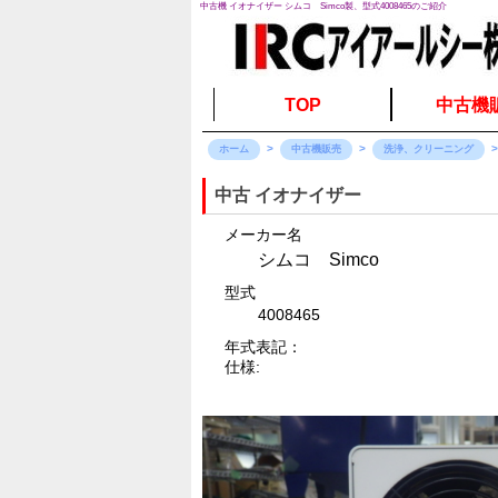
中古機 イオナイザー シムコ Simco製、型式4008465のご紹介
TOP
中古機
ホーム
中古機販売
洗浄、クリーニング
中古 イオナイザー
メーカー名
シムコ Simco
型式
4008465
年式表記：
仕様: