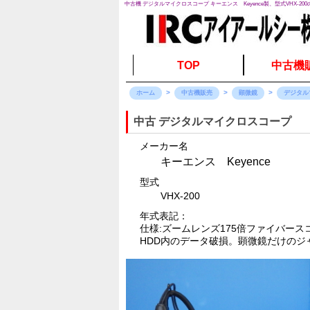
中古機 デジタルマイクロスコープ キーエンス Keyence製、型式VHX-20
TOP
中古機
ホーム
中古機販売
顕微鏡
デジタル
中古 デジタルマイクロスコープ
メーカー名
キーエンス Keyence
型式
VHX-200
年式表記：
仕様:ズームレンズ175倍 ファイバー
HDD内のデータ破損。顕微鏡だけのジ