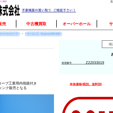
0のご紹介
古
販売
中古機買取
オーバーホール
サ
マイクロスコープ
キーエンス KeyenceVHX-200
Z22033019
管理番号
スコープ工業用内視鏡付き
本体価格(税別、送料別)
ャンク販売となる