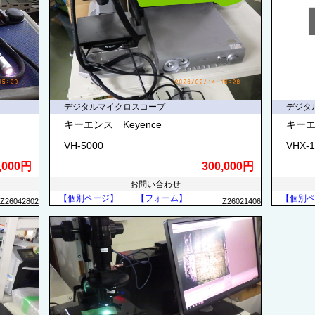
デジタルマイクロスコープ
デジタ
キーエンス Keyence
キーエ
VH-5000
VHX-
,000円
300,000円
お問い合わせ
【個別ページ】
【フォーム】
【個別ペ
Z26042802
Z26021406