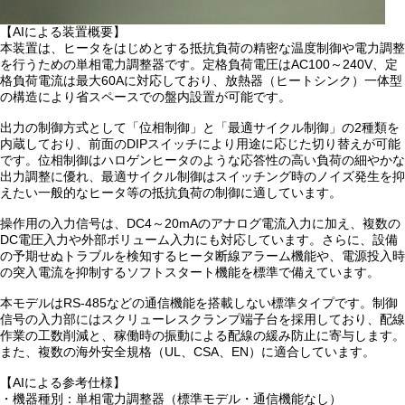
【AIによる装置概要】
本装置は、ヒータをはじめとする抵抗負荷の精密な温度制御や電力調整
を行うための単相電力調整器です。定格負荷電圧はAC100～240V、定
格負荷電流は最大60Aに対応しており、放熱器（ヒートシンク）一体型
の構造により省スペースでの盤内設置が可能です。
出力の制御方式として「位相制御」と「最適サイクル制御」の2種類を
内蔵しており、前面のDIPスイッチにより用途に応じた切り替えが可能
です。位相制御はハロゲンヒータのような応答性の高い負荷の細やかな
出力調整に優れ、最適サイクル制御はスイッチング時のノイズ発生を抑
えたい一般的なヒータ等の抵抗負荷の制御に適しています。
操作用の入力信号は、DC4～20mAのアナログ電流入力に加え、複数の
DC電圧入力や外部ボリューム入力にも対応しています。さらに、設備
の予期せぬトラブルを検知するヒータ断線アラーム機能や、電源投入時
の突入電流を抑制するソフトスタート機能を標準で備えています。
本モデルはRS-485などの通信機能を搭載しない標準タイプです。制御
信号の入力部にはスクリューレスクランプ端子台を採用しており、配線
作業の工数削減と、稼働時の振動による配線の緩み防止に寄与します。
また、複数の海外安全規格（UL、CSA、EN）に適合しています。
【AIによる参考仕様】
・機器種別：単相電力調整器（標準モデル・通信機能なし）