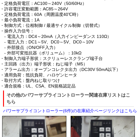
・定格負荷電圧：AC100～240V（50/60Hz）
・許容電圧変動範囲：AC85～264V
・定格負荷電流：60A（周囲温度40℃時）
・最小負荷電流：1A
・制御方式：位相制御 / 最適サイクル制御（切替式）
・操作入力信号：
- 電流入力：DC4～20mA（入力インピーダンス 110Ω）
- 電圧入力：DC1～5V、DC0～5V、DC0～10V
- 外部接点（ON/OFF入力）
- 外部可変抵抗器（ボリューム）：10kΩ
・制御入力端子形状：スクリューレスクランプ端子台
・主回路（出力）端子形状：ねじ端子（M5）
・アラーム出力：オープンコレクタ出力（DC30V 50mA以下）
・適用負荷：抵抗負荷、ハロゲンヒータ
・取付方式：盤内ねじ取りつけ
・適合規格：UL、CSA、EN規格認定品
その他のパワーサプライコントローラー関連在庫リストはこ
ちら
パワーサプライコントローラー(6件)の在庫紹介ページリンクはこちら