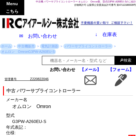
中古機 パワーサプライコントローラー オムロン Omron製、型式G3PW-A260EU-Sのご紹介
Menu
古物商許可 山梨県公安委員会許可番号 第471121800039号
こちら
↓
在庫表
✉ お問い合わせ
ホーム
中古機販売
電気計測器
パワーサプライコントローラー
オムロン OmronG3PW-A260EU-S
お問い合わせ
【メール】
【フォーム】
Z220822046
管理番号
中古 パワーサプライコントローラー
メーカー名
オムロン Omron
型式
G3PW-A260EU-S
年式表記：
仕様: