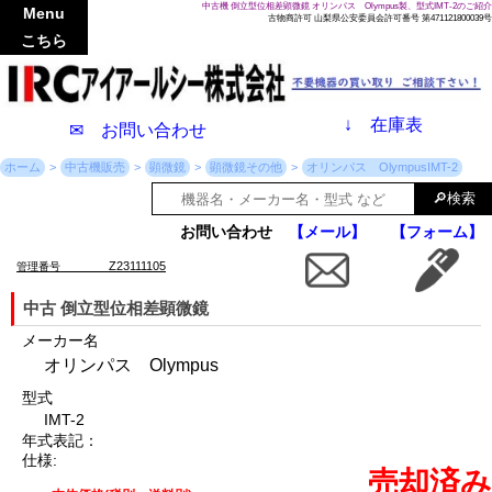
中古機 倒立型位相差顕微鏡 オリンパス Olympus製、型式IMT-2のご紹介
Menu
古物商許可 山梨県公安委員会許可番号 第471121800039号
こちら
↓
在庫表
✉ お問い合わせ
ホーム
中古機販売
顕微鏡
顕微鏡その他
オリンパス OlympusIMT-2
お問い合わせ
【メール】
【フォーム】
Z23111105
管理番号
中古 倒立型位相差顕微鏡
メーカー名
オリンパス Olympus
型式
IMT-2
年式表記：
仕様:
売却済み