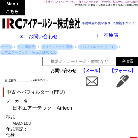
中古機 ヘパフィルター（FFU） 日本エアーテック Airtech製、型式MAC-103のご紹介
Menu
古物商許可 山梨県公安委員会許可番号 第471121800039号
こちら
↓
在庫表
✉ お問い合わせ
ホーム
中古機販売
クリーンルーム関係
ヘパフィルター（FFU）
日本エアーテック AirtechMAC-103
お問い合わせ
【メール】
【フォーム】
Z24062713
管理番号
中古 ヘパフィルター（FFU）
メーカー名
日本エアーテック Airtech
型式
MAC-103
年式表記：
仕様: