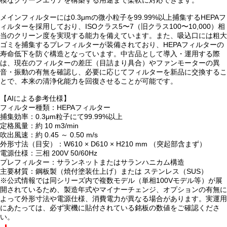
模なクリーンエリアを構築する用途まで柔軟に対応できます。
メインフィルターには0.3μmの微小粒子を99.99%以上捕集するHEPAフ
ィルターを採用しており、ISOクラス5〜7（旧クラス100〜10,000）相
当のクリーン度を実現する能力を備えています。また、吸込口には粗大
ゴミを捕集するプレフィルターが装備されており、HEPAフィルターの
寿命低下を防ぐ構造となっています。中古品として導入・運用する際
は、現在のフィルターの差圧（目詰まり具合）やファンモーターの異
音・振動の有無を確認し、必要に応じてフィルターを新品に交換するこ
とで、本来の清浄化能力を回復させることが可能です。
【AIによる参考仕様】
フィルター種類：HEPAフィルター
捕集効率：0.3μm粒子にて99.99%以上
定格風量：約 10 m3/min
吹出風速：約 0.45 ～ 0.50 m/s
外形寸法（目安）：W610 × D610 × H210 mm （突起部含まず）
電源仕様：三相 200V 50/60Hz
プレフィルター：サランネットまたはサランハニカム構造
主要材質：鋼板製（焼付塗装仕上げ）または ステンレス（SUS）
※公式情報では同シリーズ内で複数モデル（単相100Vモデル等）が展
開されているため、製造年式やマイナーチェンジ、オプションの有無に
よって外形寸法や電源仕様、消費電力が異なる場合があります。実運用
にあたっては、必ず実機に貼付されている銘板の数値をご確認くださ
い。