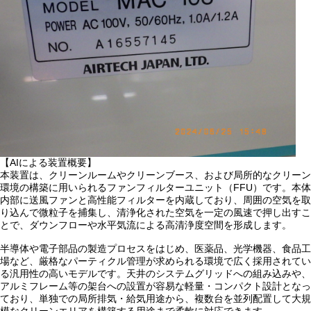
【AIによる装置概要】
本装置は、クリーンルームやクリーンブース、および局所的なクリーン
環境の構築に用いられるファンフィルターユニット（FFU）です。本体
内部に送風ファンと高性能フィルターを内蔵しており、周囲の空気を取
り込んで微粒子を捕集し、清浄化された空気を一定の風速で押し出すこ
とで、ダウンフローや水平気流による高清浄度空間を形成します。
半導体や電子部品の製造プロセスをはじめ、医薬品、光学機器、食品工
場など、厳格なパーティクル管理が求められる環境で広く採用されてい
る汎用性の高いモデルです。天井のシステムグリッドへの組み込みや、
アルミフレーム等の架台への設置が容易な軽量・コンパクト設計となっ
ており、単独での局所排気・給気用途から、複数台を並列配置して大規