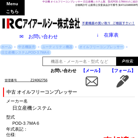
中古機 オイルフリーコンプレッサー 日立産機システム製、型式POD-3.7MA６のご紹介
Menu
古物商許可 山梨県公安委員会許可番号 第471121800039号
こちら
↓
在庫表
✉ お問い合わせ
ホーム
中古機販売
ユーティリティ機器
オイルフリーコンプレッサー
日立産機システムPOD-3.7MA６
お問い合わせ
【メール】
【フォーム】
Z24062756
管理番号
中古 オイルフリーコンプレッサー
メーカー名
日立産機システム
型式
POD-3.7MA６
年式表記：
仕様: