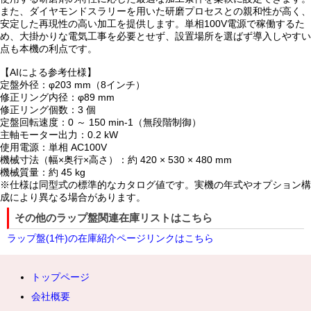
また、ダイヤモンドスラリーを用いた研磨プロセスとの親和性が高く、
安定した再現性の高い加工を提供します。単相100V電源で稼働するた
め、大掛かりな電気工事を必要とせず、設置場所を選ばず導入しやすい
点も本機の利点です。
【AIによる参考仕様】
定盤外径：φ203 mm（8インチ）
修正リング内径：φ89 mm
修正リング個数：3 個
定盤回転速度：0 ～ 150 min-1（無段階制御）
主軸モーター出力：0.2 kW
使用電源：単相 AC100V
機械寸法（幅×奥行×高さ）：約 420 × 530 × 480 mm
機械質量：約 45 kg
※仕様は同型式の標準的なカタログ値です。実機の年式やオプション構
成により異なる場合があります。
その他のラップ盤関連在庫リストはこちら
ラップ盤(1件)の在庫紹介ページリンクはこちら
トップページ
会社概要