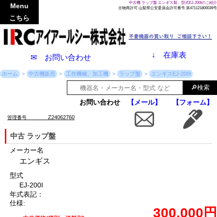
中古機 ラップ盤 エンギス製、型式EJ-200Iのご紹介
Menu
古物商許可 山梨県公安委員会許可番号 第471121800039号
こちら
↓
在庫表
✉ お問い合わせ
ホーム
中古機販売
工作機械、加工機
ラップ盤
エンギスEJ-200I
お問い合わせ
【メール】
【フォーム】
Z24062760
管理番号
中古 ラップ盤
メーカー名
エンギス
型式
EJ-200I
年式表記：
仕様:
300,000円