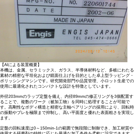
【AIによる装置概要】
本機は、金属、セラミックス、ガラス、半導体材料など、多岐にわたる
素材の精密な平坦化および鏡面仕上げを目的とした卓上型ラッピング・
ポリッシングマシンです。研究開発部門や品質管理、小ロット生産での
使用に最適化されたコンパクトな設計を特徴としています。
外径203mmのラップ定盤を備え、内径89mmの修正リングを3個配置す
ることで、複数のワーク（被加工物）を同時に処理することが可能で
す。高剛性なボディ構造と精密な主軸ベアリングの採用により、回転時
の振動やブレを極限まで抑制し、高い平面度と優れた表面粗さを実現し
ます。
定盤の回転速度は0～150min-1の範囲で無段階に制御でき、加工材質や
使用する研磨剤の特性に応じた最適な加工条件を柔軟に設定できます。