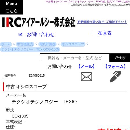
中古機 オシロスコープ テクシオテクノロジー TEXIO製、型式CO-1305のご紹介
Menu
古物商許可 山梨県公安委員会許可番号 第471121800039号
こちら
↓
在庫表
✉ お問い合わせ
ホーム
中古機販売
電気計測器
オシロスコープ
テクシオテクノロジー TEXIOCO-1305
お問い合わせ
【メール】
【フォーム】
Z24080515
管理番号
中古 オシロスコープ
メーカー名
テクシオテクノロジー TEXIO
型式
CO-1305
年式表記：
仕様: