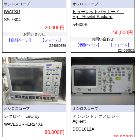
オシロスコープ
オシロスコープ
IWATSU
ヒューレットパッカード
Hp HewlettPackard
SS-7804
54600B
20,000円
50,000円
お問い合わせ
お問い合わせ
【個別ページ】
【フォーム】
【個別ページ】
【フォーム】
Z24080559
Z24080521
オシロスコープ
オシロスコープ
レクロイ LeCroy
アジレントテクノロジー
Agilent
WAVESURFER24Xs
DSO1012A
80,000円