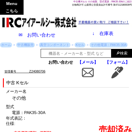
中古機 Kセル その他製、型式電源：PAK35-30Aのご紹介
Menu
古物商許可 山梨県公安委員会許可番号 第471121800039号
こちら
↓
在庫表
✉ お問い合わせ
ホーム
中古機販売
真空コンポーネント
Kセル
その他電源：PAK35-30A
お問い合わせ
【メール】
【フォーム】
Z24080706
管理番号
中古 Kセル
メーカー名
その他
型式
電源：PAK35-30A
年式表記：
仕様:
売却済み