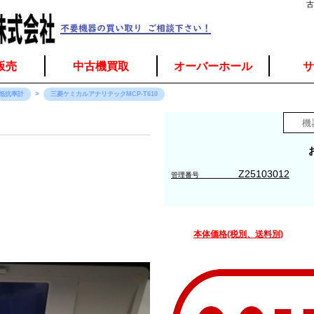
古
販売
中古機買取
オーバーホール
サ
抵抗率計
三菱ケミカルアナリテックMCP-T610
Z25103012
管理番号
本体価格(税別、送料別)