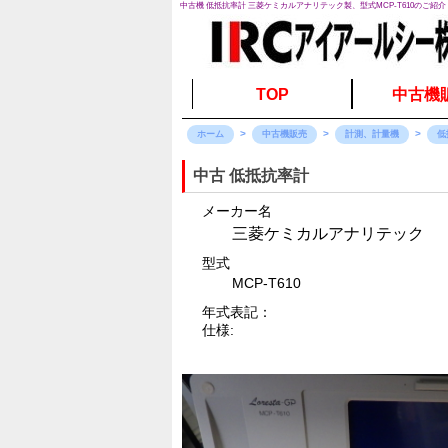
中古機 低抵抗率計 三菱ケミカルアナリテック製、型式MCP-T610のご紹介
TOP
中古機
ホーム
中古機販売
計測、計量機
低
中古 低抵抗率計
メーカー名
三菱ケミカルアナリテック
型式
MCP-T610
年式表記：
仕様: