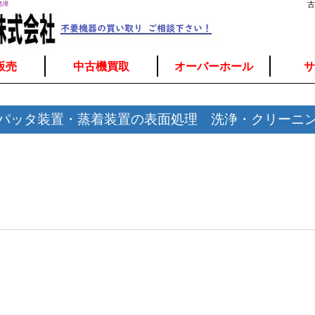
処理
古
販売
中古機買取
オーバーホール
サ
パッタ装置・蒸着装置の表面処理 洗浄・クリーニ
）