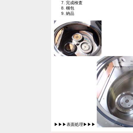
完成検査
梱包
納品
▶▶▶表面処理▶▶▶