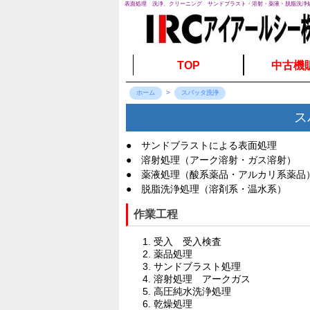
表面処理 洗浄、クリーニング サンドブラスト・溶射・薬液・脱脂洗浄
TOP
中古機
ホーム
スパッタ洗浄
ス
● サンドブラストによる表面処理
● 溶射処理（アーク溶射・ガス溶射）
● 薬液処理（酸系薬品・アルカリ系薬品
● 脱脂洗浄処理（溶剤系・温水系）
作業工程
受入 受入検査
薬品処理
サンドブラスト処理
溶射処理 アークガス
高圧純水洗浄処理
乾燥処理