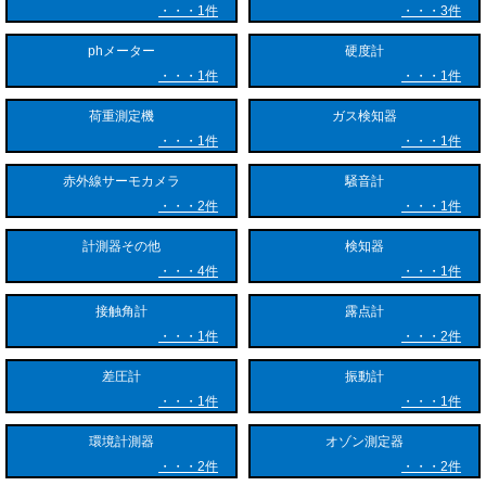
1件
3件
るため残留物が残らないという優れた特徴を持っています。そのため、
多種多様な産業分野で導入が進んでおり、オゾン測定器の用途も広がっ
phメーター
硬度計
ています。
1件
1件
水処理およびインフラ分野では、上下水道の殺菌やプール・浴場水の水
荷重測定機
ガス検知器
質管理、工業排水の脱色・脱臭処理において、水中の残留オゾン濃度や
1件
1件
排ガス中のオゾン濃度を監視するために活用されています。
赤外線サーモカメラ
騒音計
半導体や液晶などの精密電子部品製造分野では、ウエハの超純水オゾン
2件
1件
洗浄工程やレジスト剥離プロセスなどで高濃度のオゾンが使用されま
す。ここでは、製品の製造品質を均一に保つための精密なプロセス制御
計測器その他
検知器
用として測定器が不可欠となっています。
4件
1件
接触角計
露点計
食品・医薬品分野では、工場内の空間殺菌や製造ラインの除菌、包装資
材の消毒などにオゾンが利用されます。十分な殺菌効果を得るための濃
1件
2件
度管理や、作業再開時にオゾンが安全なレベルまで低減されたかを確認
差圧計
振動計
するために用いられます。
1件
1件
労働安全衛生・環境管理においても重要です。オゾンは高濃度になると
環境計測器
オゾン測定器
人体に有害な影響を及ぼすため、作業環境中の許容濃度（一般的に
2件
2件
0.1ppm以下）を超えないよう、漏洩監視用として定置型やポータブル