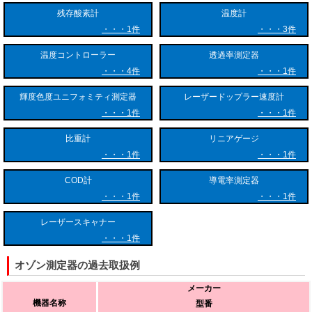
型の測定器が常時運用されています。
残存酸素計
温度計
1件
3件
温度コントローラー
透過率測定器
4件
1件
輝度色度ユニフォミティ測定器
レーザードップラー速度計
1件
1件
比重計
リニアゲージ
1件
1件
COD計
導電率測定器
1件
1件
レーザースキャナー
1件
オゾン測定器の過去取扱例
メーカー
機器名称
型番