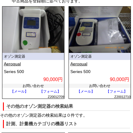
中古商品を登録順に並べております。
く、長期的な安定性にも優れているため、校正用の標準器や厳密な濃度
管理が求められる現場で広く採用されています。
現場での持ち運びや省スペース設置を重視する用途では「電気化学式」
や「半導体式」が用いられます。電気化学式は、オゾンが電極表面で起
こす還元反応によって生じる微小な電流値を測定する仕組みです。小型
で消費電力が少なく、作業環境の漏洩検知に適しています。半導体式
は、金属酸化物半導体の表面にオゾンが吸着した際の電気抵抗の変化を
検出する方式で、低価格かつ高感度な測定が可能です。そのほか、簡易
オゾン測定器
オゾン測定器
的な測定には、呈色反応を利用した検知管式なども用いられます。
Aeroqual
Aeroqual
Series 500
Series 500
■オゾン測定器の主な特徴
90,000円
90,000円
お問い合わせ
お問い合わせ
産業機械としてのオゾン測定器には、過酷な使用環境や多様な運用形態
【メール】
【フォーム】
【メール】
【フォーム】
に対応するためのさまざまな特徴を備えています。
Z20012709
Z20012710
その他のオゾン測定器の検索結果
第一に、幅広い測定レンジと高い分解能です。作業者の安全を確保する
ための環境測定ではppb（10億分の1）レベルの超微量な濃度変化を捕
その他のオゾン測定器の検索結果は０件です。
らえる必要があります。一方で、殺菌や洗浄工程では高濃度のオゾンガ
計測、計量機カテゴリの機器リスト
スやオゾン水を扱うため、数百ppmや数百g/m3といった高濃度に対応