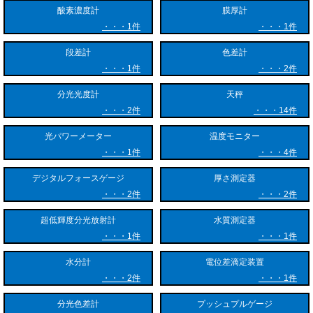
しなければなりません。オゾン測定器は目的に合わせ、極小値から高濃
酸素濃度計
膜厚計
度まで正確に測定できる設計が施されています。
1件
1件
第二に、リアルタイムなモニタリングと高速な応答性能です。オゾンは
段差計
色差計
自己分解しやすく濃度変動が激しい物質です。そのため、多くの測定器
1件
2件
は数秒単位でのリアルタイム計測に対応しており、異常な濃度上昇や低
下を瞬時に検知することができます。
分光光度計
天秤
2件
14件
第三に、安全管理システムや制御装置との優れた連動性です。多くの定
置型オゾン測定器は、警報出力やアナログ信号出力、各種通信ポートを
光パワーメーター
温度モニター
備えています。規定値を超えた際にオゾン発生装置を自動停止させた
1件
4件
り、換気設備を起動させたりするような、工場全体の安全対策システム
との統合が容易に行えます。
デジタルフォースゲージ
厚さ測定器
2件
2件
さらに、オゾン特有の強い腐食性に耐えるため、ガスが接触する配管や
超低輝度分光放射計
水質測定器
センサー部にはフッ素樹脂や石英ガラスなどの耐オゾン性素材が使用さ
れている点も大きな特徴です。
1件
1件
水分計
電位差滴定装置
2件
1件
■オゾン測定器の主な用途
分光色差計
プッシュプルゲージ
オゾンは強力な殺菌・脱臭・酸化力を持ちながら、分解すると酸素に戻