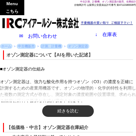
中古計測、計量機、オゾン測定器の販売、在庫紹介
Menu
古物商許可 山梨県公安委員会許可番号 第471121800039号
こちら
↓
在庫表
✉ お問い合わせ
ホーム
中古機販売
計測、計量機
オゾン測定器
オゾン測定器について【AIを用いた記述】
■オゾン測定器の仕組み
オゾン測定器は、強力な酸化作用を持つオゾン（O3）の濃度を正確に
計測するための産業用機器です。オゾンの物理的・化学的特性を利用し
た複数の測定方式が存在し、測定対象の濃度範囲や設置環境、求められ
る精度に応じて最適な方式が選定されます。
代表的な測定方式として「紫外光吸収法（UV吸収法）」が挙げられま
す。オゾン分子が波長254ナノメートル付近の紫外線を強く吸収する性
質を利用した手法です。測定セル内に試料ガスを通し、紫外線の透過率
【低価格・中古】オゾン測定器在庫紹介
の変化からオゾン濃度を算出します。この方式は測定精度が非常に高