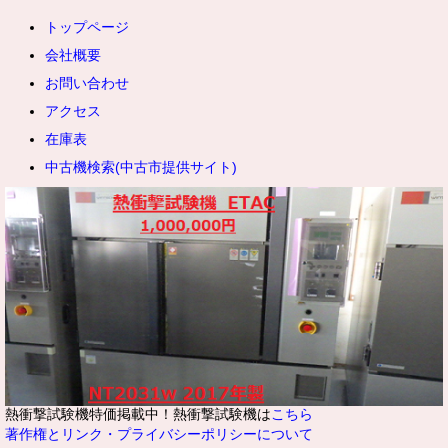
トップページ
研究・ライフサイエンス分野では、DNAやRNAなどの核酸、タンパク
会社概要
質、酵素、各種細胞株（幹細胞や免疫細胞など）、病原体（ウイルスや
細菌）の長期保存に利用されます。これらの生物試料は、わずかな温度
お問い合わせ
変化によって分解や変質を起こすため、安定した超低温環境での保管が
アクセス
欠かせません。
在庫表
製薬・化学・工業分野においては、医薬品の治験薬や原薬の保管、試薬
中古機検索(中古市提供サイト)
の管理、さらには材料の耐寒テストや品質管理試験などに幅広く活用さ
れています。
熱衝撃試験機特価掲載中！熱衝撃試験機は
こちら
著作権とリンク・プライバシーポリシーについて