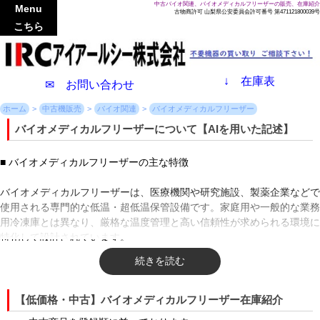
中古バイオ関連、バイオメディカルフリーザーの販売、在庫紹介
Menu
古物商許可 山梨県公安委員会許可番号 第471121800039号
こちら
↓
在庫表
✉ お問い合わせ
ホーム
中古機販売
バイオ関連
バイオメディカルフリーザー
バイオメディカルフリーザーについて【AIを用いた記述】
■ バイオメディカルフリーザーの主な特徴
バイオメディカルフリーザーは、医療機関や研究施設、製薬企業などで
使用される専門的な低温・超低温保管設備です。家庭用や一般的な業務
用冷凍庫とは異なり、厳格な温度管理と高い信頼性が求められる環境に
特化して設計されています。
その最大の特長は、精密な温度制御能力と高い庫内温度の均一性にあり
ます。設定温度に対するブレが極めて小さく、ドアの開閉による温度上
昇に対しても迅速に復帰する設計がなされています。保管温度帯は、マ
【低価格・中古】バイオメディカルフリーザー在庫紹介
イナス20度からマイナス30度程度のディープフリーザーから、マイナ