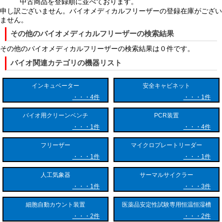
中古商品を登録順に並べております。
ス80度前後の超低温フリーザー（超低温槽）、さらにはマイナス150度
申し訳ございません。バイオメディカルフリーザーの登録在庫がござい
以下の超低温域まで、用途に応じて多岐にわたります。
ません。
その他のバイオメディカルフリーザーの検索結果
また、高価で代替の効かない生体試料や薬品を守るための安全機能が非
常に充実している点も特徴です。停電や機器の異常、庫内温度の逸脱、
その他のバイオメディカルフリーザーの検索結果は０件です。
ドアの閉め忘れなどを検知した際に、ブザーや光で知らせるアラーム機
バイオ関連カテゴリの機器リスト
能のほか、外部への異常通知システムを備えているモデルが多く存在し
ます。さらに、不正アクセスを防ぐための鍵やセキュリティロック機能
インキュベーター
安全キャビネット
も標準的に備わっています。
4件
1件
■ 冷却の仕組みと構造的技術
バイオ用クリーンベンチ
PCR装置
1件
4件
バイオメディカルフリーザーが超低温を維持できる背景には、高度な冷
凍技術と断熱構造が存在します。
フリーザー
マイクロプレートリーダー
1件
1件
一般的な冷凍庫では1つのコンプレッサー（圧縮機）で冷媒を循環させ
ますが、マイナス80度レベルの超低温を実現するために「二段式カス
人工気象器
サーマルサイクラー
ケード冷却システム」と呼ばれる技術が広く用いられています。これ
1件
3件
は、高温側と低温側の2つの独立した冷凍回路を組み合わせる仕組みで
す。1段目の回路で2段目の回路の熱を冷やし、2段目の回路で庫内をさ
細胞自動カウント装置
医薬品安定性試験専用恒温恒湿槽
らに強力に冷却することで、単一の回路では到達不可能な超低温を作り
2件
2件