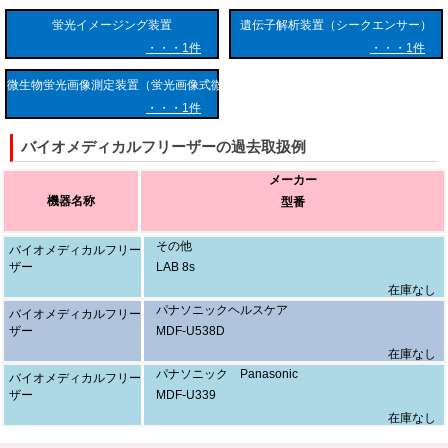
出します。
蛍光イメージング装置
遺伝子解析装置（シークエンサー）
また、庫内の冷気を逃がさず外気の熱を遮断するために、高度な断熱技
1件
1件
術が採用されています。特に、薄型でありながら非常に高い断熱効果を
微生物蛍光画像測定装置（蛍光画像式微生物検査装置）
持つ真空断熱材（VIP）の配置や、多重式の内扉構造により、庫内容積
を圧迫することなく熱侵入を最小限に抑えています。
1件
バイオメディカルフリーザーの過去取扱例
さらに、温度制御には高精度なセンサーとマイクロプロセッサーが用い
られ、常時温度を監視・調整しています。霜取り（デフロスト）処理に
メーカー
おいても、保管物への熱的影響を考慮し、加熱ヒーターを使わない直冷
機器名称
型番
式や、一時的な温度上昇を極力抑える特殊な制御技術が導入されていま
す。
その他
バイオメディカルフリー
ザー
LAB 8s
■ 具体的用途と活用分野
在庫なし
パナソニックヘルスケア
バイオメディカルフリー
バイオメディカルフリーザーは、生命科学研究から医療現場、工業分野
ザー
MDF-U538D
に至るまで、極めて幅広い用途で使用されています。
在庫なし
パナソニック Panasonic
バイオメディカルフリー
医療分野においては、血液製剤や血漿、各種ワクチンの保管に不可欠で
ザー
MDF-U339
す。特に近年のmRNAワクチンをはじめとする先進的な製剤は、厳格な
在庫なし
低温管理が品質維持の絶対条件となります。また、移植用の組織や器
官、再生医療に使用される細胞の保管にも使用されます。