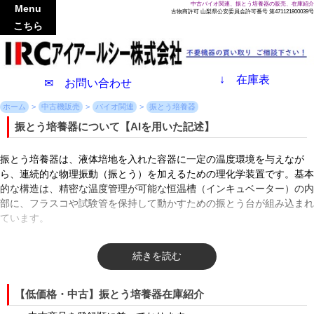
中古バイオ関連、振とう培養器の販売、在庫紹介
Menu
古物商許可 山梨県公安委員会許可番号 第471121800039号
こちら
↓
在庫表
✉ お問い合わせ
ホーム
中古機販売
バイオ関連
振とう培養器
振とう培養器について【AIを用いた記述】
振とう培養器は、液体培地を入れた容器に一定の温度環境を与えなが
ら、連続的な物理振動（振とう）を加えるための理化学装置です。基本
的な構造は、精密な温度管理が可能な恒温槽（インキュベーター）の内
部に、フラスコや試験管を保持して動かすための振とう台が組み込まれ
ています。
仕組みの核となる温度制御では、ヒーターや冷却装置（ペルチェ素子や
コンプレッサー）を用い、槽内の空気をファンで循環させることで、設
定温度を誤差なく均一に保ちます。振動を加える振とう運動には主に2
つの方式が存在します。1つは円を描くように水平に回転する旋回振と
【低価格・中古】振とう培養器在庫紹介
う（ロータリー振とう）で、液体が容器の壁面に沿って滑らかに動くた