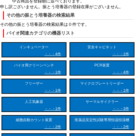
中古商品を登録順に並べております。
め、泡立ちを抑えつつ高効率な撹拌が行えます。もう1つは左右に直線
申し訳ございません。振とう培養器の登録在庫がございません。
移動する往復振とう（リシプロ振とう）で、強力な混合や高い剪断力を
その他の振とう培養器の検索結果
必要とする試料に適しています。これらの振とう速度（rpm）や振幅
は、対象に合わせて細かく調整が可能です。
その他の振とう培養器の検索結果は０件です。
バイオ関連カテゴリの機器リスト
振とう培養器の大きな特徴は、温度保持と高効率な酸素供給（気液交
換）を同時に実現できる点にあります。静置培養と異なり、振とうによ
インキュベーター
安全キャビネット
り液面が絶えず更新されるため、空気中の酸素が培養液中に効率よく溶
け込みます。これにより、大腸菌などの好気性微生物や懸濁細胞の増殖
4件
1件
速度が飛躍的に向上します。また、液体内の栄養成分や細胞自身の沈
バイオ用クリーンベンチ
PCR装置
殿・偏在を防ぎ、常に均一な環境を提供できることも大きな利点です。
1件
4件
さらに、アタッチメントの変更により、三角フラスコからマイクロプレ
ート、試験管まで多様な形状の容器に対応できる汎用性を備えていま
フリーザー
マイクロプレートリーダー
す。
1件
1件
用途は生命科学や産業利用の分野で多岐にわたります。代表例として、
人工気象器
サーマルサイクラー
遺伝子組み換え技術を用いた大腸菌や酵母による有用タンパク質・酵素
1件
3件
の大量生産が挙げられます。創薬研究においては、浮遊細胞の増殖や抗
体医薬品候補のスクリーニングに不可欠です。食品・醸造分野では、発
細胞自動カウント装置
医薬品安定性試験専用恒温恒湿槽
酵に関わる有用菌株のスクリーニングや発酵プロセスの最適化に利用さ
2件
2件
れます。環境分野では、微生物を用いた土壌・水質汚染物質のバイオレ