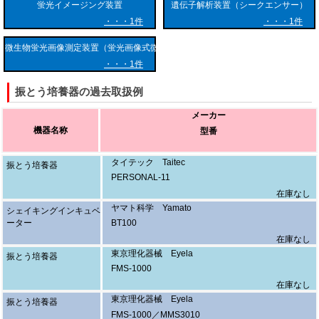
メディエーション（生物修復）技術の開発や、バイオマスエネルギーに
蛍光イメージング装置
遺伝子解析装置（シークエンサー）
関連する研究など、基礎研究から工業応用まで幅広く活用されていま
1件
1件
す。
微生物蛍光画像測定装置（蛍光画像式微生物検査装置）
1件
振とう培養器の過去取扱例
メーカー
機器名称
型番
タイテック Taitec
振とう培養器
PERSONAL-11
在庫なし
ヤマト科学 Yamato
シェイキングインキュベ
ーター
BT100
在庫なし
東京理化器械 Eyela
振とう培養器
FMS-1000
在庫なし
東京理化器械 Eyela
振とう培養器
FMS-1000／MMS3010