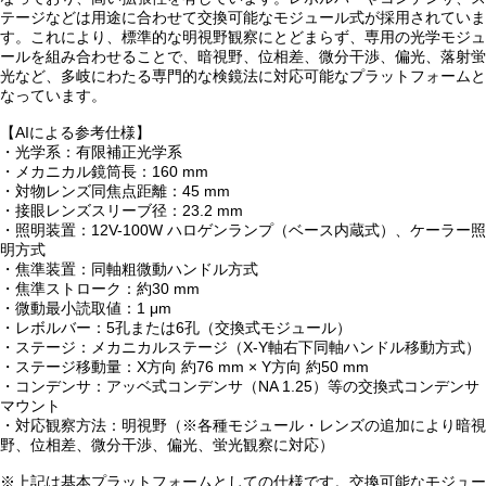
テージなどは用途に合わせて交換可能なモジュール式が採用されていま
す。これにより、標準的な明視野観察にとどまらず、専用の光学モジュ
ールを組み合わせることで、暗視野、位相差、微分干渉、偏光、落射蛍
光など、多岐にわたる専門的な検鏡法に対応可能なプラットフォームと
なっています。
【AIによる参考仕様】
・光学系：有限補正光学系
・メカニカル鏡筒長：160 mm
・対物レンズ同焦点距離：45 mm
・接眼レンズスリーブ径：23.2 mm
・照明装置：12V-100W ハロゲンランプ（ベース内蔵式）、ケーラー照
明方式
・焦準装置：同軸粗微動ハンドル方式
・焦準ストローク：約30 mm
・微動最小読取値：1 μm
・レボルバー：5孔または6孔（交換式モジュール）
・ステージ：メカニカルステージ（X-Y軸右下同軸ハンドル移動方式）
・ステージ移動量：X方向 約76 mm × Y方向 約50 mm
・コンデンサ：アッベ式コンデンサ（NA 1.25）等の交換式コンデンサ
マウント
・対応観察方法：明視野（※各種モジュール・レンズの追加により暗視
野、位相差、微分干渉、偏光、蛍光観察に対応）
※上記は基本プラットフォームとしての仕様です。交換可能なモジュー