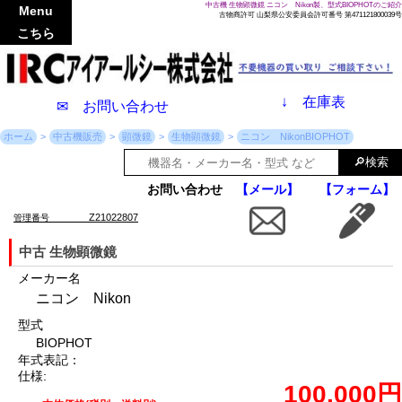
中古機 生物顕微鏡 ニコン Nikon製、型式BIOPHOTのご紹介
Menu
古物商許可 山梨県公安委員会許可番号 第471121800039号
こちら
↓
在庫表
✉ お問い合わせ
ホーム
中古機販売
顕微鏡
生物顕微鏡
ニコン NikonBIOPHOT
お問い合わせ
【メール】
【フォーム】
Z21022807
管理番号
中古 生物顕微鏡
メーカー名
ニコン Nikon
型式
BIOPHOT
年式表記：
仕様:
100,000円