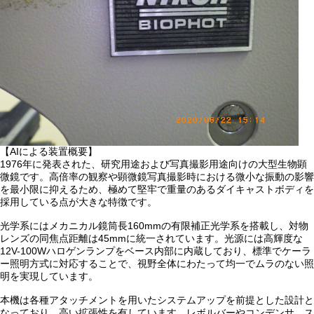
【AIによる装置概要】
1976年に発表された、研究用途および写真撮影用途向けの大型生物顕
微鏡です。高倍率の観察や顕微鏡写真撮影時における微小な振動の影響
を最小限に抑えるため、極めて堅牢で重量のあるダイキャストボディを
採用している点が大きな特徴です。
光学系にはメカニカル鏡筒長160mmの有限補正光学系を搭載し、対物
レンズの同焦点距離は45mmに統一されています。光源には高輝度な
12V-100Wハロゲンランプをベース内部に内蔵しており、標準でケーラ
ー照明方式に対応することで、視野全体にわたって均一でムラのない照
明を実現しています。
本機は各種アタッチメントを用いたシステムアップを前提とした設計と
なっており、高い拡張性を有しています。レボルバーやコンデンサ、ス