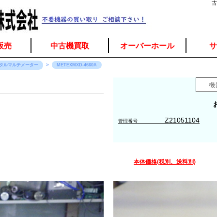
古
販売
中古機買取
オーバーホール
サ
タルマルチメーター
METEXMXD-4660A
Z21051104
管理番号
本体価格(税別、送料別)