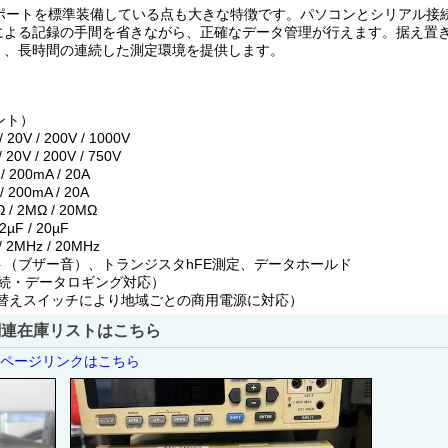
通信ポートを標準装備している点も大きな特徴です。パソコンとシリアル
による記録の手間を省きながら、正確なデータ管理が行えます。据え置き
く、長時間の連続した測定環境を提供します。
ント）
 / 200V / 1000V
 / 200V / 750V
00mA / 20A
00mA / 20A
/ 2MΩ / 20MΩ
µF / 20µF
2MHz / 20MHz
（ブザー音）、トランジスタhFE測定、データホールド
C接続・データロギング対応）
替えスイッチにより地域ごとの商用電源に対応）
関連在庫リストはこちら
介ページリンクはこちら