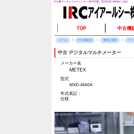
中古機 デジタルマルチメーター METEX製、型式MXD-4660Aのご紹介
TOP
中古機
ホーム
中古機販売
電気計測器
デジ
中古 デジタルマルチメーター
メーカー名
METEX
型式
MXD-4660A
年式表記：
仕様: