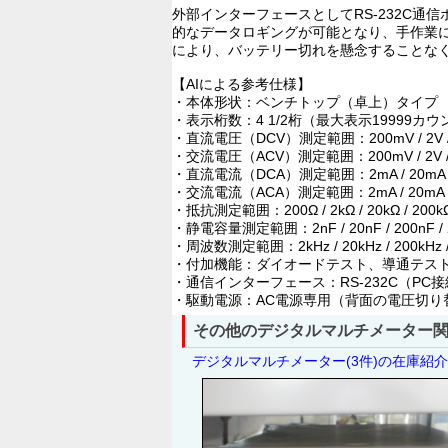
外部インターフェースとしてRS-232C
的なデータロギングが可能となり、手作業
により、バッテリー切れを懸念することな
【AIによる参考仕様】
・本体形状：ベンチトップ（卓上）タイプ
・表示桁数：4 1/2桁（最大表示19999カウ
・直流電圧（DCV）測定範囲：200mV / 2V / 20V
・交流電圧（ACV）測定範囲：200mV / 2V / 20V
・直流電流（DCA）測定範囲：2mA / 20mA / 2
・交流電流（ACA）測定範囲：2mA / 20mA / 2
・抵抗測定範囲：200Ω / 2kΩ / 20kΩ / 200kΩ 
・静電容量測定範囲：2nF / 20nF / 200nF / 2
・周波数測定範囲：2kHz / 20kHz / 200kHz / 
・付加機能：ダイオードテスト、導通テスト
・通信インターフェース：RS-232C（P
・駆動電源：AC電源専用（背面の電圧切り
その他のデジタルマルチメーター
デジタルマルチメーター(3件)の在庫紹