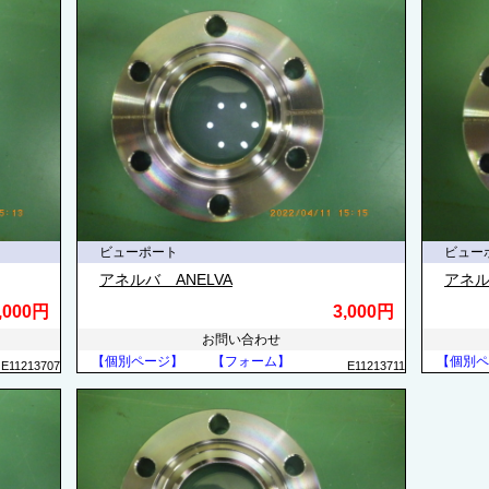
ビューポート
ビュー
アネルバ ANELVA
アネル
,000円
3,000円
お問い合わせ
【個別ページ】
【フォーム】
【個別ペ
E11213707
E11213711