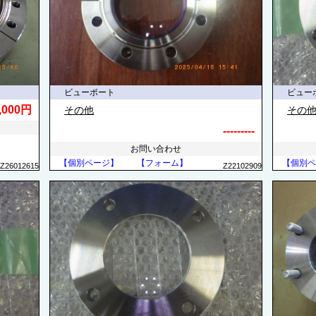
ビューポート
ビュー
,000円
その他
その
---------
お問い合わせ
【個別ページ】
【フォーム】
【個別ペ
Z26012615
Z22102909