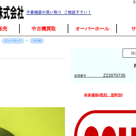
古
販売
中古機買取
オーバーホール
サ
ビューポート
その他
Z22070735
管理番号
本体価格(税別、送料別)