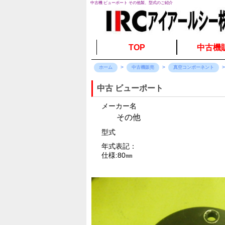
中古機 ビューポート その他製、型式のご紹介
TOP
中古機
ホーム
中古機販売
真空コンポーネント
中古 ビューポート
メーカー名
その他
型式
年式表記：
仕様:80㎜