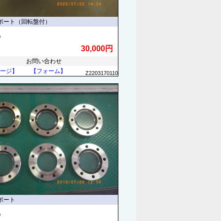
ポート（回転盤付）
他
30,000円
お問い合わせ
ージ】
【フォーム】
Z2203170110
ポート
他