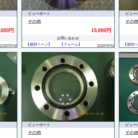
ビューポート
ビュー
その他
その
,000円
15,000円
お問い合わせ
【個別ページ】
【フォーム】
【個別ペ
Z22070742
Z22070741
ビューポート
ビュー
その他
その