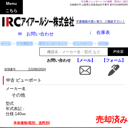
中古機 ビューポート その他製、型式のご紹介
Menu
古物商許可 山梨県公安委員会許可番号 第471121800039号
こちら
↓
在庫表
✉ お問い合わせ
ホーム
中古機販売
真空コンポーネント
ビューポート
その他
お問い合わせ
【メール】
【フォーム】
Z220822024
管理番号
中古 ビューポート
メーカー名
その他
型式
年式表記：
仕様:140㎜
売却済み
本体価格(税別、送料別)