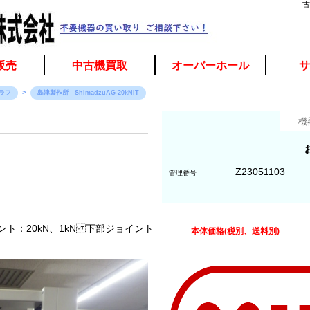
古
販売
中古機買取
オーバーホール
サ
ラフ
島津製作所 ShimadzuAG-20kNIT
Z23051103
管理番号
ト：20kN、1kN 下部ジョイント
本体価格(税別、送料別)