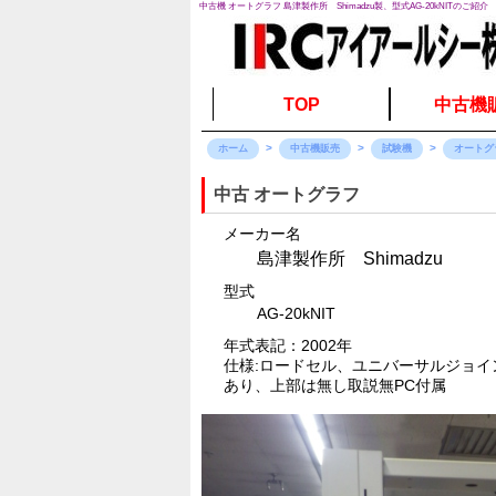
中古機 オートグラフ 島津製作所 Shimadzu製、型式AG-20kNITのご紹介
TOP
中古機
ホーム
中古機販売
試験機
オートグ
中古 オートグラフ
メーカー名
島津製作所 Shimadzu
型式
AG-20kNIT
年式表記：2002年
仕様:ロードセル、ユニバーサルジョイン
あり、上部は無し 取説無 PC付属