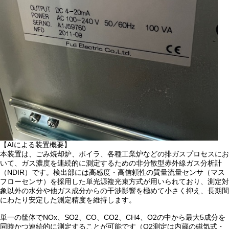
【AIによる装置概要】
本装置は、ごみ焼却炉、ボイラ、各種工業炉などの排ガスプロセスにお
いて、ガス濃度を連続的に測定するための非分散型赤外線ガス分析計
（NDIR）です。検出部には高感度・高信頼性の質量流量センサ（マス
フローセンサ）を採用した単光源複光束方式が用いられており、測定対
象以外の水分や他ガス成分からの干渉影響を極めて小さく抑え、長期間
にわたり安定した測定精度を維持します。
単一の筐体でNOx、SO2、CO、CO2、CH4、O2の中から最大5成分を
同時かつ連続的に測定することが可能です（O2測定は内蔵の磁気式・