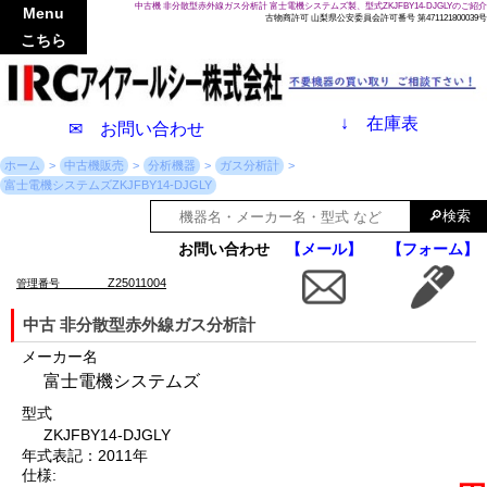
中古機 非分散型赤外線ガス分析計 富士電機システムズ製、型式ZKJFBY14-DJGLYのご紹介
Menu
古物商許可 山梨県公安委員会許可番号 第471121800039号
こちら
↓
在庫表
✉ お問い合わせ
ホーム
中古機販売
分析機器
ガス分析計
富士電機システムズZKJFBY14-DJGLY
お問い合わせ
【メール】
【フォーム】
Z25011004
管理番号
中古 非分散型赤外線ガス分析計
メーカー名
富士電機システムズ
型式
ZKJFBY14-DJGLY
年式表記：2011年
仕様: