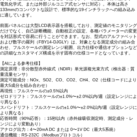
電気化学式、または外部ジルコニア式センサに対応）。本体は高さ
133mmのコンパクトな設計で、標準的な19インチラックへの組み込み
に適しています。
前面パネルには大型LCD表示器を搭載しており、測定値のモニタリング
だけでなく、自己診断機能、自動校正の設定、各種パラメーターの変更
を対話形式で容易に行うことができます。なお、型式のアルファベット
および数字の羅列（FBY14-DJGLY）は、対象となる測定成分の組み合
わせ、フルスケールの測定レンジ範囲、出力仕様や通信オプションなど
の詳細なカスタマイズ構成を示す固有の仕様コードとなっています。
【AIによる参考仕様】
測定原理：非分散型赤外線式（NDIR）単光源複光束方式（検出器：質
量流量センサ）
測定可能成分：NOx、SO2、CO、CO2、CH4、O2（仕様コードにより
最大5成分を組み合わせ）
再現性：フルスケールの±0.5%以内
ゼロドリフト：フルスケールの±1.0%〜±2.0%以内/週（設定レンジによ
り異なる）
スパンドリフト：フルスケールの±1.0%〜±2.0%以内/週（設定レンジに
より異なる）
応答時間（90%応答）：15秒以内（赤外線吸収測定時、測定成分・レ
ンジにより変動あり）
アナログ出力：4〜20mA DC または 0〜1V DC（最大5系統）
通信機能：RS-232C（Modbusプロトコル）