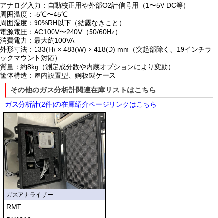
アナログ入力：自動校正用や外部O2計信号用（1〜5V DC等）
周囲温度：-5℃〜45℃
周囲湿度：90%RH以下（結露なきこと）
電源電圧：AC100V〜240V（50/60Hz）
消費電力：最大約100VA
外形寸法：133(H) × 483(W) × 418(D) mm（突起部除く、19インチラ
ックマウント対応）
質量：約8kg（測定成分数や内蔵オプションにより変動）
筐体構造：屋内設置型、鋼板製ケース
その他のガス分析計関連在庫リストはこちら
ガス分析計(2件)の在庫紹介ページリンクはこちら
ガスアナライザー
RMT