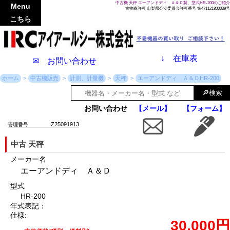
中古機 天秤 エーアンドディ Ａ＆Ｄ製、型式HR-200のご紹介
Menu
古物商許可 山梨県公安委員会許可番号 第471121800039号
こちら
↓
在庫表
✉ お問い合わせ
ホーム
中古機販売
計測、計量機
天秤
エーアンドディ Ａ＆ＤHR-200
お問い合わせ
【メール】
【フォーム】
Z25091913
管理番号
中古 天秤
メーカー名
エーアンドディ Ａ＆Ｄ
型式
HR-200
年式表記：
仕様:
30,000円