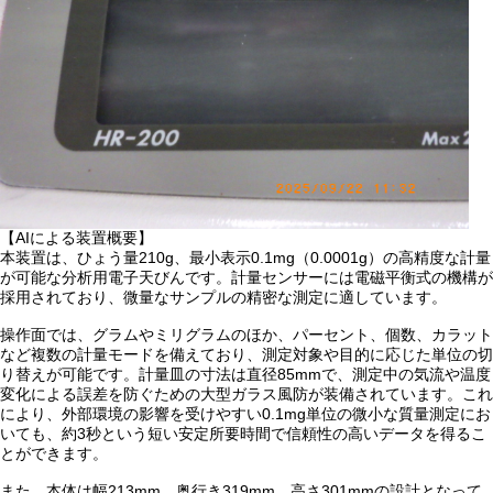
【AIによる装置概要】
本装置は、ひょう量210g、最小表示0.1mg（0.0001g）の高精度な計量
が可能な分析用電子天びんです。計量センサーには電磁平衡式の機構が
採用されており、微量なサンプルの精密な測定に適しています。
操作面では、グラムやミリグラムのほか、パーセント、個数、カラット
など複数の計量モードを備えており、測定対象や目的に応じた単位の切
り替えが可能です。計量皿の寸法は直径85mmで、測定中の気流や温度
変化による誤差を防ぐための大型ガラス風防が装備されています。これ
により、外部環境の影響を受けやすい0.1mg単位の微小な質量測定にお
いても、約3秒という短い安定所要時間で信頼性の高いデータを得るこ
とができます。
また、本体は幅213mm、奥行き319mm、高さ301mmの設計となって