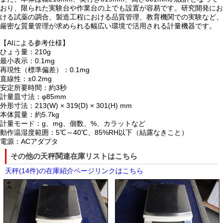
おり、限られた実験台や作業台の上でも設置が容易です。研究開発にお
ける試薬の調合、製造工程における品質管理、教育機関での実験など、
厳密な質量管理が求められる幅広い環境で活用される計量機器です。
【AIによる参考仕様】
ひょう量：210g
最小表示：0.1mg
再現性（標準偏差）：0.1mg
直線性：±0.2mg
安定所要時間：約3秒
計量皿寸法：φ85mm
外形寸法：213(W) × 319(D) × 301(H) mm
本体質量：約5.7kg
計量モード：g、mg、個数、%、カラットなど
動作温湿度範囲：5℃～40℃、85%RH以下（結露なきこと）
電源：ACアダプタ
その他の天秤関連在庫リストはこちら
天秤(14件)の在庫紹介ページリンクはこちら