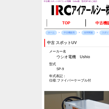
中古機 スポットUV ウシオ電機 Ushio製、型式SP-9のご紹介
TOP
中古機
ホーム
中古機販売
光学関連
スポッ
中古 スポットUV
メーカー名
ウシオ電機 Ushio
型式
SP-9
年式表記：
仕様:ファイバーケーブル付