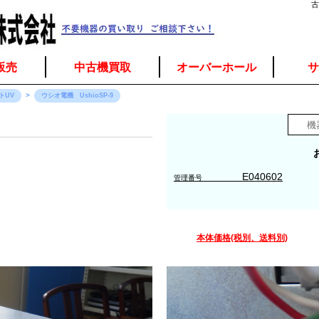
古
販売
中古機買取
オーバーホール
サ
トUV
ウシオ電機 UshioSP-9
E040602
管理番号
本体価格(税別、送料別)