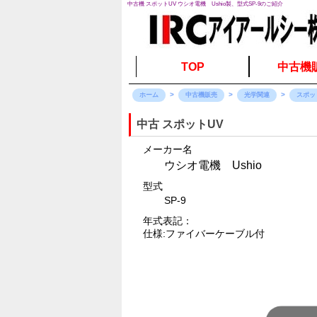
中古機 スポットUV ウシオ電機 Ushio製、型式SP-9のご紹介
TOP
中古機
ホーム
中古機販売
光学関連
スポッ
中古 スポットUV
メーカー名
ウシオ電機 Ushio
型式
SP-9
年式表記：
仕様:ファイバーケーブル付