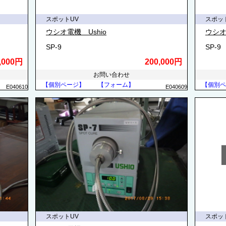
スポットUV
スポッ
ウシオ電機 Ushio
ウシオ
SP-9
SP-9
,000円
200,000円
お問い合わせ
【個別ページ】
【フォーム】
【個別ペ
E040610
E040609
スポットUV
スポッ