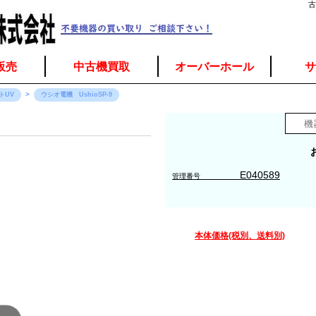
古
販売
中古機買取
オーバーホール
サ
トUV
ウシオ電機 UshioSP-9
E040589
管理番号
本体価格(税別、送料別)