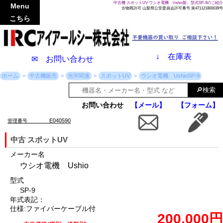
中古機 スポットUV ウシオ電機 Ushio製、型式SP-9のご紹介
Menu
古物商許可 山梨県公安委員会許可番号 第471121800039号
こちら
↓
在庫表
✉ お問い合わせ
ホーム
中古機販売
光学関連
スポットUV
ウシオ電機 UshioSP-9
お問い合わせ
【メール】
【フォーム】
E040590
管理番号
中古 スポットUV
メーカー名
ウシオ電機 Ushio
型式
SP-9
年式表記：
仕様:ファイバーケーブル付
200,000円