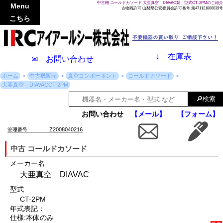
中古機 コールドカソード 大亜真空 DIAVAC製、型式CT-2PMのご紹介
Menu
古物商許可 山梨県公安委員会許可番号 第471121800039号
こちら
↓
在庫表
✉ お問い合わせ
ホーム
中古機販売
真空コンポーネント
コールドカソード
大亜真空 DIAVACCT-2PM
お問い合わせ
【メール】
【フォーム】
Z2008040216
管理番号
中古 コールドカソード
メーカー名
大亜真空 DIAVAC
型式
CT-2PM
年式表記：
仕様:本体のみ