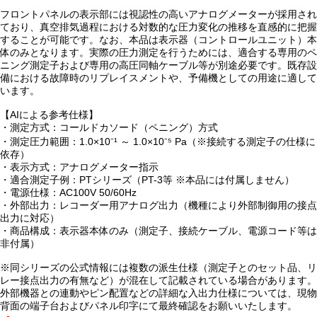
フロントパネルの表示部には視認性の高いアナログメーターが採用され
ており、真空排気過程における対数的な圧力変化の推移を直感的に把握
することが可能です。なお、本品は表示器（コントロールユニット）本
体のみとなります。実際の圧力測定を行うためには、適合する専用のペ
ニング測定子および専用の高圧同軸ケーブル等が別途必要です。既存設
備における故障時のリプレイスメントや、予備機としての用途に適して
います。
【AIによる参考仕様】
・測定方式：コールドカソード（ペニング）方式
・測定圧力範囲：1.0×10⁻¹ ～ 1.0×10⁻⁵ Pa（※接続する測定子の仕様に
依存）
・表示方式：アナログメーター指示
・適合測定子例：PTシリーズ（PT-3等 ※本品には付属しません）
・電源仕様：AC100V 50/60Hz
・外部出力：レコーダー用アナログ出力（機種により外部制御用の接点
出力に対応）
・商品構成：表示器本体のみ（測定子、接続ケーブル、電源コード等は
非付属）
※同シリーズの公式情報には複数の派生仕様（測定子とのセット品、リ
レー接点出力の有無など）が混在して記載されている場合があります。
外部機器との連動やピン配置などの詳細な入出力仕様については、現物
背面の端子台およびパネル印字にて最終確認をお願いいたします。