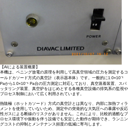
【AIによる装置概要】
本機は、ペニング放電の原理を利用して高真空領域の圧力を測定するコ
ールドカソード方式の真空計（表示器本体）です。一般的に1.0×10⁻¹
Paから1.0×10⁻⁵ Pa台の圧力測定に対応しており、真空蒸着装置、スパ
ッタリング装置、真空炉をはじめとする各種真空設備の排気系の監視や
プロセス制御において広く利用されています。
熱陰極（ホットカソード）方式の真空計とは異なり、内部に加熱フィラ
メントを使用していないため、測定中の突発的な大気圧への暴露や反応
性ガスによる断線のリスクがありません。これにより、比較的過酷なプ
ロセス環境下や振動を伴う設備でも安定した動作が期待でき、ランニン
グコストの抑制とメンテナンス頻度の低減に寄与します。