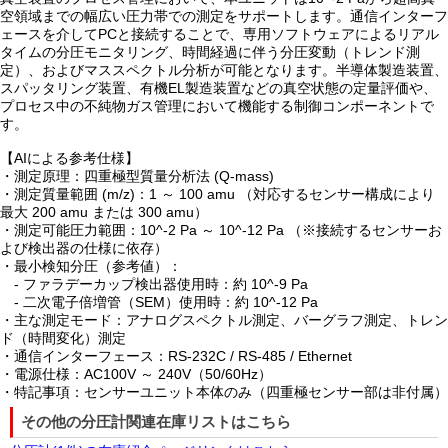
空領域までの幅広い圧力帯での測定をサポートします。通信インターフ
ェースを介してPCと接続することで、専用ソフトウェアによるリアル
タイムの分圧モニタリング、時間経過に伴う分圧変動（トレンド測
定）、およびマススペクトル分析が可能となります。半導体製造装置、
スパッタリング装置、有機EL製造装置などの真空状態の定量評価や、
プロセス中の不純物ガス管理において機能する制御コンポーネントで
す。
【AIによる参考仕様】
・測定原理：四重極型質量分析法 (Q-mass)
・測定質量範囲 (m/z)：1 ～ 100 amu （対応するセンサー構成により
最大 200 amu または 300 amu）
・測定可能圧力範囲：10^-2 Pa ～ 10^-12 Pa （※接続するセンサーお
よび検出器の仕様に依存）
・最小検知分圧（参考値）：
- ファラデーカップ検出器使用時：約 10^-9 Pa
- 二次電子倍増管（SEM）使用時：約 10^-12 Pa
・主な測定モード：アナログスペクトル測定、バーグラフ測定、トレン
ド（時間変化）測定
・通信インターフェース：RS-232C / RS-485 / Ethernet
・電源仕様：AC100V ～ 240V（50/60Hz）
・特記事項：センサーユニット本体のみ（四重極センサー部は非付属）
その他の分圧計関連在庫リストはこちら