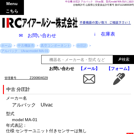
中古機 分圧計 アルバック Ulvac製、型式model MA-01のご紹介
Menu
古物商許可 山梨県公安委員会許可番号 第471121800039号
こちら
↓
在庫表
✉ お問い合わせ
ホーム
中古機販売
真空コンポーネント
分圧計
アルバック Ulvacmodel MA-01
お問い合わせ
【メール】
【フォーム】
Z200804029
管理番号
中古 分圧計
メーカー名
アルバック Ulvac
型式
model MA-01
年式表記：
仕様:センサーユニット付き センサーは無し