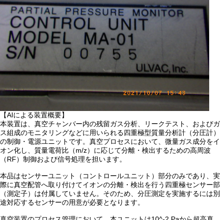
【AIによる装置概要】
本装置は、真空チャンバー内の残留ガス分析、リークテスト、およびガ
ス組成のモニタリングなどに用いられる四重極型質量分析計（分圧計）
の制御・電源ユニットです。真空プロセスにおいて、微量ガス成分をイ
オン化し、質量電荷比（m/z）に応じて分離・検出するための高周波
（RF）制御および信号処理を担います。
本品はセンサーユニット（コントロールユニット）部分のみであり、実
際に真空配管へ取り付けてイオンの分離・検出を行う四重極センサー部
（測定子）は付属していません。そのため、分圧測定を実施するには別
途対応するセンサーの用意が必要となります。
真空装置のプロセス管理において、本ユニットは10^-2 Paから超高真