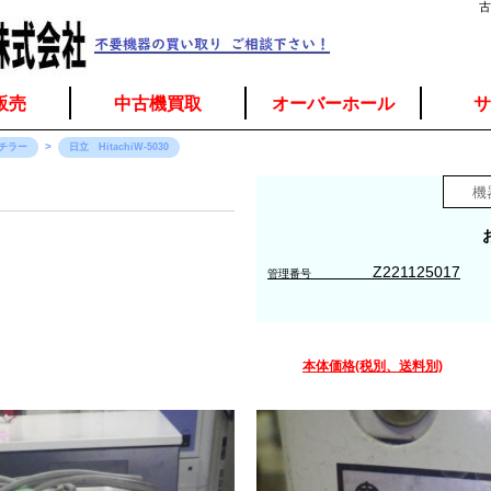
古
販売
中古機買取
オーバーホール
サ
チラー
日立 HitachiW-5030
Z221125017
管理番号
本体価格(税別、送料別)