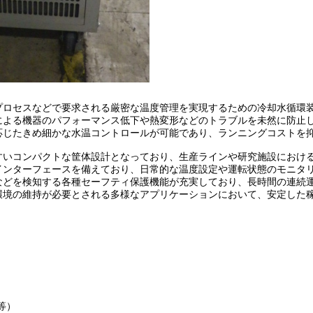
プロセスなどで要求される厳密な温度管理を実現するための冷却水循環
による機器のパフォーマンス低下や熱変形などのトラブルを未然に防止
応じたきめ細かな水温コントロールが可能であり、ランニングコストを
すいコンパクトな筐体設計となっており、生産ラインや研究施設におけ
インターフェースを備えており、日常的な温度設定や運転状態のモニタ
などを検知する各種セーフティ保護機能が充実しており、長時間の連続
環境の維持が必要とされる多様なアプリケーションにおいて、安定した
 等）