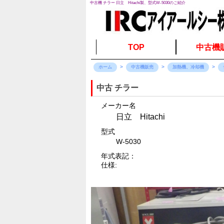
中古機 チラー 日立 Hitachi製、型式W-5030のご紹介
TOP
中古機
ホーム
中古機販売
加熱機、冷却機
中古 チラー
メーカー名
日立 Hitachi
型式
W-5030
年式表記：
仕様: