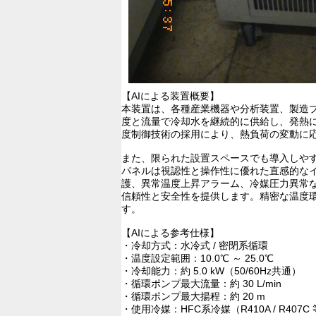
【AIによる装置概要】
本装置は、各種産業機器や分析装置、製造
度と流量で冷却水を継続的に供給し、発熱
度制御技術の採用により、熱負荷の変動に
また、限られた設置スペースでも導入しや
パネルは視認性と操作性に優れた直感的な
護、異常温度上昇アラーム、冷媒圧力異常
信頼性と安全性を提供します。精密な温度
す。
【AIによる参考仕様】
・冷却方式：水冷式 / 密閉系循環
・温度設定範囲：10.0℃ ～ 25.0℃
・冷却能力：約 5.0 kW（50/60Hz共通）
・循環ポンプ最大流量：約 30 L/min
・循環ポンプ最大揚程：約 20 m
・使用冷媒：HFC系冷媒（R410A / R407C