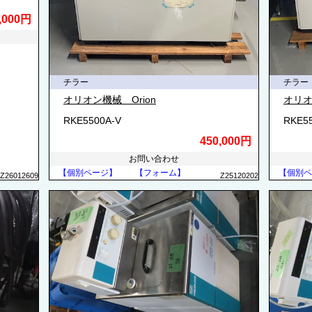
,000円
チラー
チラー
オリオン機械 Orion
オリオ
RKE5500A-V
RKE5
450,000円
お問い合わせ
【個別ページ】
【フォーム】
【個別ペ
Z26012609
Z25120202