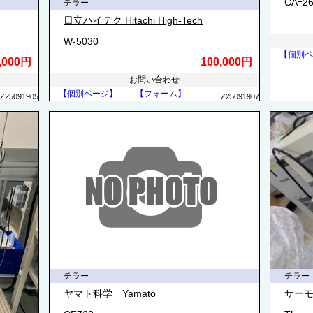
CAｰ2
チラー
日立ハイテク Hitachi High-Tech
W-5030
【個別ペ
,000円
100,000円
お問い合わせ
【個別ページ】
【フォーム】
Z25091905
Z25091907
チラー
チラー
ヤマト科学 Yamato
サー