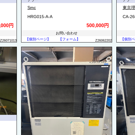
チラー
チラー
Smc
東京理
HRG015-A-A
CA-26
,000円
500,000円
お問い合わせ
【個別ページ】
【フォーム】
【個別ペ
Z26071013
Z26062202