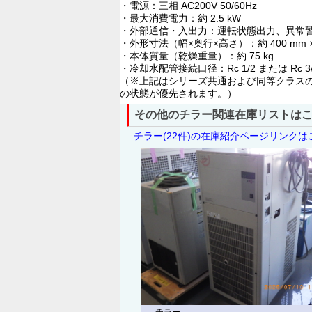
・電源：三相 AC200V 50/60Hz
・最大消費電力：約 2.5 kW
・外部通信・入出力：運転状態出力、異常
・外形寸法（幅×奥行×高さ）：約 400 mm × 55
・本体質量（乾燥重量）：約 75 kg
・冷却水配管接続口径：Rc 1/2 または Rc 3/
（※上記はシリーズ共通および同等クラス
の状態が優先されます。）
その他のチラー関連在庫リストは
チラー(22件)の在庫紹介ページリンクは