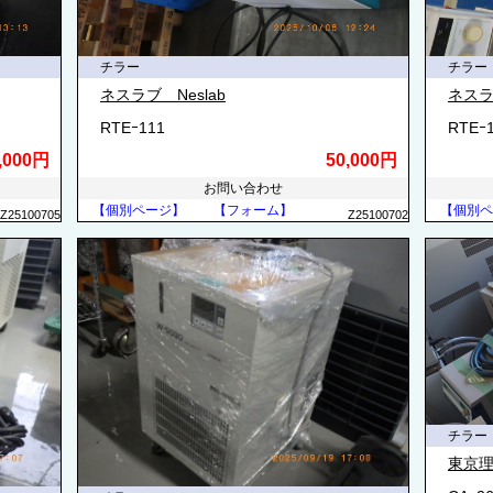
チラー
チラー
ネスラブ Neslab
ネスラ
RTEｰ111
RTEｰ
,000円
50,000円
お問い合わせ
【個別ページ】
【フォーム】
【個別ペ
Z25100705
Z25100702
チラー
東京理