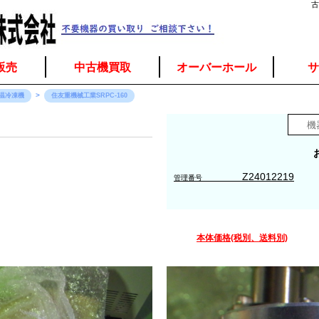
古
販売
中古機買取
オーバーホール
サ
温冷凍機
住友重機械工業SRPC-160
Z24012219
管理番号
本体価格(税別、送料別)