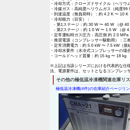
・冷却方式：クローズドサイクル（ヘリウ
・冷媒ガス：高純度ヘリウムガス（純度99.9
・到達温度（無負荷時）：約 4.2 K 〜 10
・冷却能力（目安）：
- 第1ステージ：約 30 W 〜 40 W （@ 40 
- 第2ステージ：約 1.0 W 〜 1.5 W （@ 4.
・定常運転時ガス圧力：高圧側 約 2.0 MPa 〜 2.2
・推奨電源（コンプレッサー駆動用）：三相 200V
・定常消費電力：約 5.0 kW 〜 7.5 
・冷却水要件（水冷式コンプレッサーの場合）：流量 約
・コールドヘッド質量：約 15 kg 〜 18 kg
※上記は当該シリーズにおける代表的な仕
法、電源要件は、セットとなるコンプレッ
その他の極低温冷凍機関連在庫リ
極低温冷凍機(4件)の在庫紹介ページリ