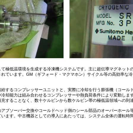
して極低温環境を生成する冷凍機システムです。主に超伝導マグネット
されています。GM（ギフォード・マクマホン）サイクル等の高効率な
供給するコンプレッサーユニットと、実際に冷却を行う膨張機（コール
や冷却能力は組み合わせるコンプレッサーや熱負荷条件により変動しま
補充することなく、数十ケルビンから数ケルビン帯の極低温領域への到
のアブソーバー交換やコールドヘッド側のシール部品のオーバーホール
ています。中古機器としての導入にあたっては、システム全体の運転時