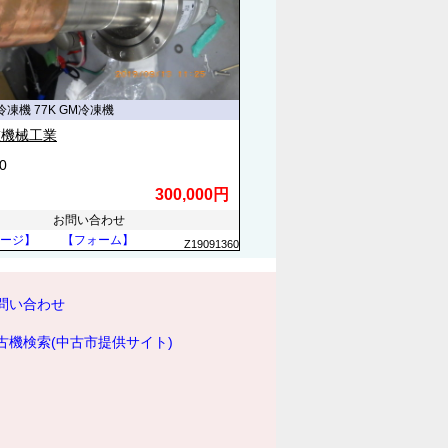
凍機 77K GM冷凍機
重機械工業
0
300,000円
お問い合わせ
ージ】
【フォーム】
Z19091360
問い合わせ
古機検索(中古市提供サイト)