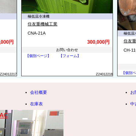
極低温冷凍機
住友重機械工業
CNA-21A
極低温冷
住友
,000円
300,000円
お問い合わせ
CH-11
【個別ページ】
【フォーム】
【個別ペ
Z24012217
Z24012218
会社概要
お
在庫表
中