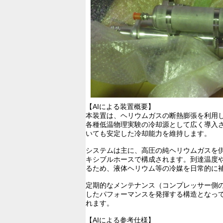
【AIによる装置概要】
本装置は、ヘリウムガスの断熱膨張を利用
各種低温物理実験の冷却源として広く導入
いても安定した冷却能力を維持します。
システムは主に、高圧の純ヘリウムガスを
キシブルホースで構成されます。到達温度
るため、液体ヘリウム等の冷媒を日常的に
定期的なメンテナンス（コンプレッサー側
したパフォーマンスを発揮する構造となっ
れます。
【AIによる参考仕様】