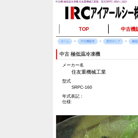
中古機 極低温冷凍機 住友重機械工業製、型式SRPC-160のご紹介
TOP
中古機
ホーム
中古機販売
真空ポンプ
極低
中古 極低温冷凍機
メーカー名
住友重機械工業
型式
SRPC-160
年式表記：
仕様: