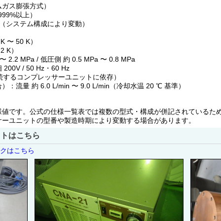
ムガス膨張方式）
99%以上）
 K （システム構成により変動）
K 〜 50 K）
2 K）
 MPa / 低圧側 約 0.5 MPa 〜 0.8 MPa
 / 50 Hz・60 Hz
kW（接続するコンプレッサーユニットに依存）
 6.0 L/min 〜 9.0 L/min（冷却水温 20 ℃ 基準）
様値です。公式の仕様一覧表では複数の型式・構成が併記されているた
サーユニットの型番や製造時期により変動する場合があります。
ストはこちら
ンクはこちら