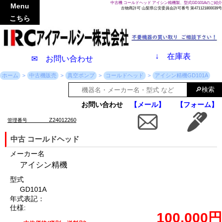
中古機 コールドヘッド アイシン精機製、型式GD101Aのご紹介
Menu
古物商許可 山梨県公安委員会許可番号 第471121800039号
こちら
↓
在庫表
✉ お問い合わせ
ホーム
中古機販売
真空ポンプ
コールドヘッド
アイシン精機GD101A
お問い合わせ
【メール】
【フォーム】
Z24012260
管理番号
中古 コールドヘッド
メーカー名
アイシン精機
型式
GD101A
年式表記：
仕様:
100,000円