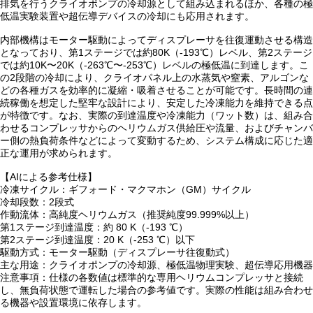
排気を行うクライオポンプの冷却源として組み込まれるほか、各種の極
低温実験装置や超伝導デバイスの冷却にも応用されます。
内部機構はモーター駆動によってディスプレーサを往復運動させる構造
となっており、第1ステージでは約80K（-193℃）レベル、第2ステージ
では約10K〜20K（-263℃〜-253℃）レベルの極低温に到達します。こ
の2段階の冷却により、クライオパネル上の水蒸気や窒素、アルゴンな
どの各種ガスを効率的に凝縮・吸着させることが可能です。長時間の連
続稼働を想定した堅牢な設計により、安定した冷凍能力を維持できる点
が特徴です。なお、実際の到達温度や冷凍能力（ワット数）は、組み合
わせるコンプレッサからのヘリウムガス供給圧や流量、およびチャンバ
ー側の熱負荷条件などによって変動するため、システム構成に応じた適
正な運用が求められます。
【AIによる参考仕様】
冷凍サイクル：ギフォード・マクマホン（GM）サイクル
冷却段数：2段式
作動流体：高純度ヘリウムガス（推奨純度99.999%以上）
第1ステージ到達温度：約 80 K（-193 ℃）
第2ステージ到達温度：20 K（-253 ℃）以下
駆動方式：モーター駆動（ディスプレーサ往復動式）
主な用途：クライオポンプの冷却源、極低温物理実験、超伝導応用機器
注意事項：仕様の各数値は標準的な専用ヘリウムコンプレッサと接続
し、無負荷状態で運転した場合の参考値です。実際の性能は組み合わせ
る機器や設置環境に依存します。