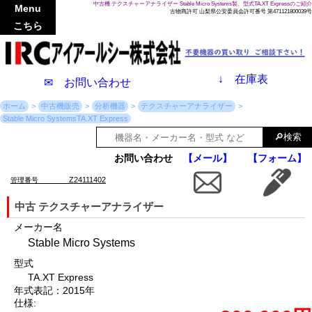
中古機 テクスチャーアナライザー Stable Micro Systems製、型式TA.XT Expressのご紹介
Menu
古物商許可 山梨県公安委員会許可番号 第471121800039号
こちら
↓
在庫表
✉ お問い合わせ
ホーム
中古機販売
分析機器
テクスチャーアナライザー
Stable Micro SystemsTA.XT Express
お問い合わせ
【メール】
【フォーム】
Z24111402
管理番号
中古 テクスチャーアナライザー
メーカー名
Stable Micro Systems
型式
TA.XT Express
年式表記：2015年
仕様: