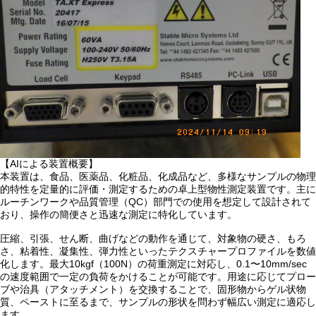
【AIによる装置概要】
本装置は、食品、医薬品、化粧品、化成品など、多様なサンプルの物理
的特性を定量的に評価・測定するための卓上型物性測定装置です。主に
ルーチンワークや品質管理（QC）部門での使用を想定して設計されて
おり、操作の簡便さと迅速な測定に特化しています。
圧縮、引張、せん断、曲げなどの動作を通じて、対象物の硬さ、もろ
さ、粘着性、凝集性、弾力性といったテクスチャープロファイルを数値
化します。最大10kgf（100N）の荷重測定に対応し、0.1〜10mm/sec
の速度範囲で一定の負荷をかけることが可能です。用途に応じてプロー
ブや治具（アタッチメント）を交換することで、固形物からゲル状物
質、ペーストに至るまで、サンプルの形状を問わず幅広い測定に適応し
ます。