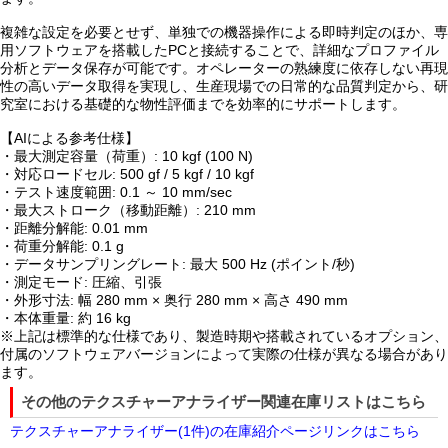
複雑な設定を必要とせず、単独での機器操作による即時判定のほか、専
用ソフトウェアを搭載したPCと接続することで、詳細なプロファイル
分析とデータ保存が可能です。オペレーターの熟練度に依存しない再現
性の高いデータ取得を実現し、生産現場での日常的な品質判定から、研
究室における基礎的な物性評価までを効率的にサポートします。
【AIによる参考仕様】
・最大測定容量（荷重）: 10 kgf (100 N)
・対応ロードセル: 500 gf / 5 kgf / 10 kgf
・テスト速度範囲: 0.1 ～ 10 mm/sec
・最大ストローク（移動距離）: 210 mm
・距離分解能: 0.01 mm
・荷重分解能: 0.1 g
・データサンプリングレート: 最大 500 Hz (ポイント/秒)
・測定モード: 圧縮、引張
・外形寸法: 幅 280 mm × 奥行 280 mm × 高さ 490 mm
・本体重量: 約 16 kg
※上記は標準的な仕様であり、製造時期や搭載されているオプション、
付属のソフトウェアバージョンによって実際の仕様が異なる場合があり
ます。
その他のテクスチャーアナライザー関連在庫リストはこちら
テクスチャーアナライザー(1件)の在庫紹介ページリンクはこちら