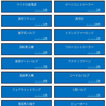
マイクロ波電源
ゲージコントローラー
1件
1件
真空フランジ
真空計
1件
16件
振子式バルブ
トランスファーロッド
1件
1件
回転導入機
フローコントローラー
2件
3件
角型ゲートバルブ
アクティブゲージ
7件
2件
直線導入機
ニードルバルブ
4件
1件
フォアライントラップ
L型バルブ
1件
1件
電流導入端子
ビューポート