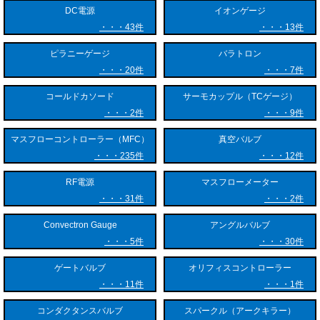
を測定する熱電離形（バヤード・アルパートゲージなど）や冷陰極電離
DC電源
イオンゲージ
形（ペニングゲージなど）の原理が用いられます。
43件
13件
アクティブゲージの技術的核となるのは、これら各種センサー要素が捉
ピラニーゲージ
バラトロン
えた微小な物理変化（抵抗値・静電容量の変化や極めて微弱なイオン電
20件
7件
流など）を、ヘッド内部の基板で即座に増幅・補正（温度補償含む）・
校正し、直線性の高い統一されたデジタルまたはアナログ信号へ変換す
コールドカソード
サーモカップル（TCゲージ）
る仕組みです。高電圧を必要とする電離形ゲージであっても、超小型化
2件
9件
された高圧電源回路がヘッド内に内蔵されているため、外部から高圧ケ
ーブルを引き回す危険性や手間がありません。
マスフローコントローラー（MFC）
真空バルブ
235件
12件
アクティブゲージの用途
RF電源
マスフローメーター
31件
2件
アクティブゲージは、その優れた省スペース性、ノイズ耐性、そして
Convectron Gauge
アングルバルブ
PLCへの統合のしやすさから、現代の高度に自動化された産業用真空装
置全般で広く採用されています。
5件
30件
ゲートバルブ
オリフィスコントローラー
代表的な用途の一つが、半導体製造装置および液晶・有機ELディスプ
11件
1件
レイの製造ラインです。スパッタリング、蒸着、CVD（化学気相成
長）、ドライエッチングなどのプロセス装置では、複数の真空室（マル
コンダクタンスバルブ
スパークル（アークキラー）
チチャンバー）が構成されることが多く、多数のポイントで正確な圧力