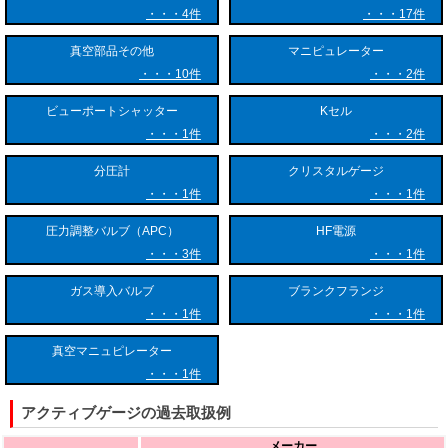
4件
17件
真空部品その他
マニピュレーター
10件
2件
ビューポートシャッター
Kセル
1件
2件
分圧計
クリスタルゲージ
1件
1件
圧力調整バルブ（APC）
HF電源
3件
1件
ガス導入バルブ
ブランクフランジ
1件
1件
真空マニュピレーター
1件
アクティブゲージの過去取扱例
メーカー