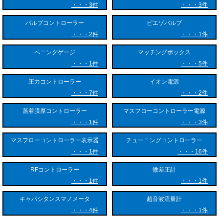
3件
3件
管理が求められます。アクティブゲージを導入することで、配線を簡略
化しつつ分散制御が可能となり、高度なプロセス管理を実現します。
バルブコントローラー
ピエゾバルブ
2件
1件
また、真空熱処理炉、真空溶解炉、電子ビーム溶接機といった金属加工
設備や、真空乾燥装置、フリーズドライ（凍結乾燥）装置などの食品・
ペニングゲージ
マッチングボックス
医薬品製造ラインでも不可欠なコンポーネントです。さらに、質量分析
1件
5件
計や電子顕微鏡などの科学分析機器、加速器をはじめとする最先端の研
究開発施設に至るまで、高信頼性の真空計測・制御が求められるあらゆ
圧力コントローラー
イオン電源
る分野で活用されています。
7件
2件
蒸着膜厚コントローラー
マスフローコントローラー電源
1件
3件
マスフローコントローラー表示器
チューニングコントローラー
1件
16件
RFコントローラー
微差圧計
1件
1件
キャパシタンスマノメータ
超音波流量計
4件
1件