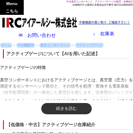
中古真空コンポーネント、アクティブゲージの販売、在庫紹介
Menu
古物商許可 山梨県公安委員会許可番号 第471121800039号
こちら
↓
在庫表
✉ お問い合わせ
ホーム
中古機販売
真空コンポーネント
アクティブゲージ
アクティブゲージについて【AIを用いた記述】
アクティブゲージの特徴
真空コンポーネントにおけるアクティブゲージとは、真空度（圧力）を
測定するセンサーヘッド部分と、その信号を処理・変換する電装基板
（信号処理回路）が一体化した真空計を指します。従来型のパッシブゲ
ージがセンサーヘッドと外付けの専用コントローラを専用ケーブルで接
続する必要があったのに対し、アクティブゲージは測定部と制御機能が
コンパクトに融合している点が構造上の最大の特徴です。
この一体型構造により、大型の専用コントローラを制御盤内に設置する
【低価格・中古】アクティブゲージ在庫紹介
スペースが不要となり、装置全体の小型化と省スペース化に大きく貢献