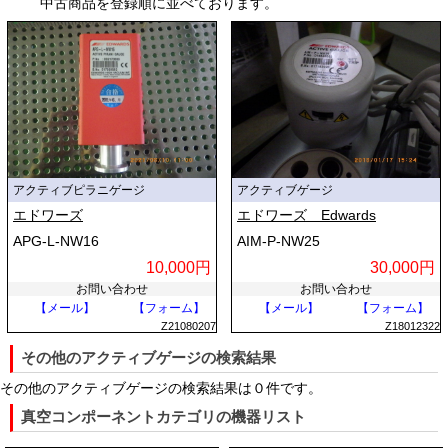
中古商品を登録順に並べております。
します。また、センサーから信号処理回路までの距離が極めて短いた
め、外部からの電磁ノイズの影響を受けにくく、安定した高精度な測定
信号を出力できます。さらに、標準的なアナログ電圧出力（0〜10Vな
ど）や、RS485、EtherCATといった産業用デジタル通信プロトコルに
直接対応しているため、PLC（プログラマブルロジックコントローラ）
やホストコンピューターへの直接接続が容易であり、システム全体の構
築・メンテナンスコストを大幅に削減できます。
アクティブピラニゲージ
アクティブゲージ
アクティブゲージの仕組み
エドワーズ
エドワーズ Edwards
アクティブゲージの基本的な仕組みは、内部に搭載された「真空度を検
APG-L-NW16
AIM-P-NW25
知する物理センサー要素」と、「その変化を標準信号に校正・変換する
10,000円
30,000円
電子基板」の連携によって成り立つものです。
お問い合わせ
お問い合わせ
【メール】
【フォーム】
【メール】
【フォーム】
測定原理自体は、測定対象となる真空帯（圧力領域）に応じて最適化さ
Z21080207
Z18012322
れた方式が組み込まれています。大気圧から中真空領域（100kPa〜
その他のアクティブゲージの検索結果
0.1Pa程度）では、気体の熱伝導率を利用するピラニゲージ方式や、ダ
イヤフラムの変形量を電気容量の変化として検出する隔膜真空計（キャ
その他のアクティブゲージの検索結果は０件です。
パシタンス・マノメータ）方式が採用されます。一方、高真空から超高
真空コンポーネントカテゴリの機器リスト
真空領域（0.1Pa以下）では、気体分子を電離させて生じたイオン電流