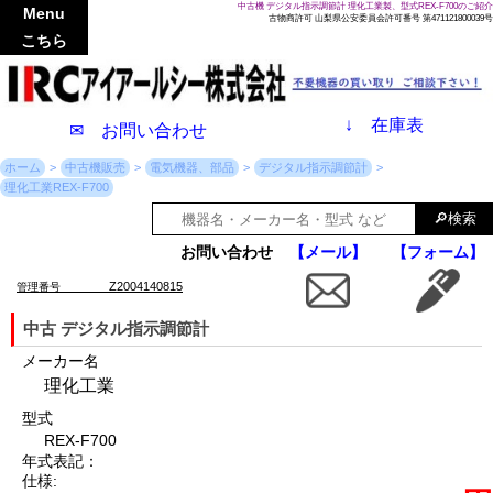
中古機 デジタル指示調節計 理化工業製、型式REX-F700のご紹介
Menu
古物商許可 山梨県公安委員会許可番号 第471121800039号
こちら
↓
在庫表
✉ お問い合わせ
ホーム
中古機販売
電気機器、部品
デジタル指示調節計
理化工業REX-F700
お問い合わせ
【メール】
【フォーム】
Z2004140815
管理番号
中古 デジタル指示調節計
メーカー名
理化工業
型式
REX-F700
年式表記：
仕様: