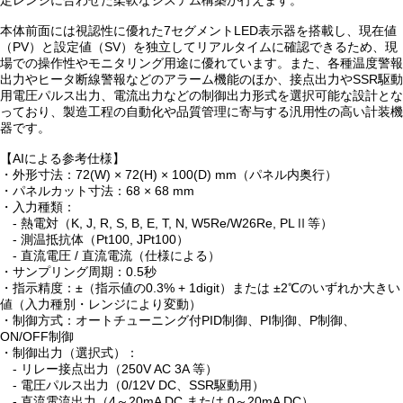
定レンジに合わせた柔軟なシステム構築が行えます。
本体前面には視認性に優れた7セグメントLED表示器を搭載し、現在値
（PV）と設定値（SV）を独立してリアルタイムに確認できるため、現
場での操作性やモニタリング用途に優れています。また、各種温度警報
出力やヒータ断線警報などのアラーム機能のほか、接点出力やSSR駆動
用電圧パルス出力、電流出力などの制御出力形式を選択可能な設計とな
っており、製造工程の自動化や品質管理に寄与する汎用性の高い計装機
器です。
【AIによる参考仕様】
・外形寸法：72(W) × 72(H) × 100(D) mm（パネル内奥行）
・パネルカット寸法：68 × 68 mm
・入力種類：
- 熱電対（K, J, R, S, B, E, T, N, W5Re/W26Re, PLⅡ等）
- 測温抵抗体（Pt100, JPt100）
- 直流電圧 / 直流電流（仕様による）
・サンプリング周期：0.5秒
・指示精度：±（指示値の0.3% + 1digit）または ±2℃のいずれか大きい
値（入力種別・レンジにより変動）
・制御方式：オートチューニング付PID制御、PI制御、P制御、
ON/OFF制御
・制御出力（選択式）：
- リレー接点出力（250V AC 3A 等）
- 電圧パルス出力（0/12V DC、SSR駆動用）
- 直流電流出力（4～20mA DC または 0～20mA DC）