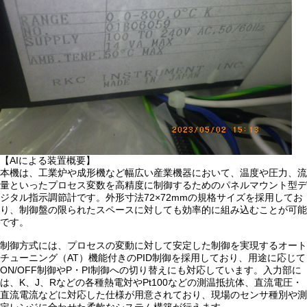
【AIによる装置概要】
本機は、工業炉や成形機など幅広い産業機器において、温度や圧力、流
量といったプロセス変数を高精度に制御するためのパネルマウント型デ
ジタル指示調節計です。外形寸法72×72mmの規格サイズを採用してお
り、制御盤の限られたスペースに対しても効率的に組み込むことが可能
です。
制御方式には、プロセスの変動に対して安定した制御を実現するオート
チューニング（AT）機能付きのPID制御を採用しており、用途に応じて
ON/OFF制御やP・PI制御への切り替えにも対応しています。入力部に
は、K、J、Rなどの各種熱電対やPt100などの測温抵抗体、直流電圧・
直流電流などに対応した仕様が用意されており、現場のセンサ種別や測