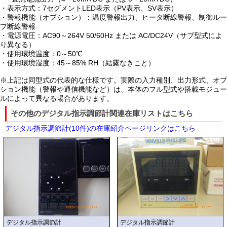
・表示方式：7セグメントLED表示（PV表示、SV表示）
・警報機能（オプション）：温度警報出力、ヒータ断線警報、制御ルー
プ断線警報
・電源電圧：AC90～264V 50/60Hz または AC/DC24V（サブ型式によ
り異なる）
・使用環境温度：0～50℃
・使用環境湿度：45～85% RH（結露なきこと）
※上記は同型式の代表的な仕様です。実際の入力種別、出力形式、オプ
ション機能（警報や通信機能など）は、本体のフル型式や搭載モジュー
ルによって異なる場合があります。
その他のデジタル指示調節計関連在庫リストはこちら
デジタル指示調節計(10件)の在庫紹介ページリンクはこちら
デジタル指示調節計
デジタル指示調節計