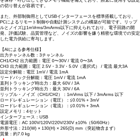
を保存・呼び出しできるメモリ機能を備えており、頻繁に使用する設定
の切り替えが容易です。
また、外部制御用としてUSBインターフェースを標準搭載しており、
PCによるリモート制御や自動計測システムの構築が可能です。リップ
ルとノイズは1mVrms/3mArms以下に抑えられており、電子回路の開
発、評価試験、品質管理など、ノイズの影響を嫌う精密な環境での安定
した電力供給に寄与します。
【AIによる参考仕様】
出力チャンネル数：3チャンネル
CH1/CH2 出力範囲：電圧 0〜30V / 電流 0〜3A
CH3 出力範囲：電圧 2.5V・3.3V・5.0V（選択式） / 電流 最大3A
設定分解能：電圧 1mV / 電流 1mA
リードバック分解能：電圧 1mV / 電流 1mA
直列トラッキング時出力：最大 60V / 3A
並列トラッキング時出力：最大 30V / 6A
リップル・ノイズ（CH1/CH2）：1mVrms 以下 / 3mArms 以下
ロードレギュレーション（電圧）：≦0.01% + 3mV
ロードレギュレーション（電流）：≦0.01% + 3mA
設定メモリ：4セット
インターフェース：USB
電源電圧：AC 100V/120V/220V/230V ±10%（50/60Hz）
外形寸法：210(W) × 130(H) × 265(D) mm（突起物含まず）
質量：約7.0 kg