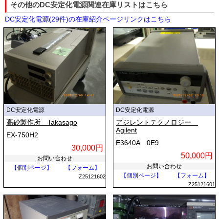
その他のDC安定化電源関連在庫リストはこちら
DC安定化電源(29件)の在庫紹介ページリンクはこちら
DC安定化電源
DC安定化電源
高砂製作所 Takasago
アジレントテクノロジー
Agilent
EX-750H2
E3640A 0E9
30,000円
50,000円
お問い合わせ
お問い合わせ
【個別ページ】
【フォーム】
【個別ページ】
【フォーム】
Z25121602
Z25121601