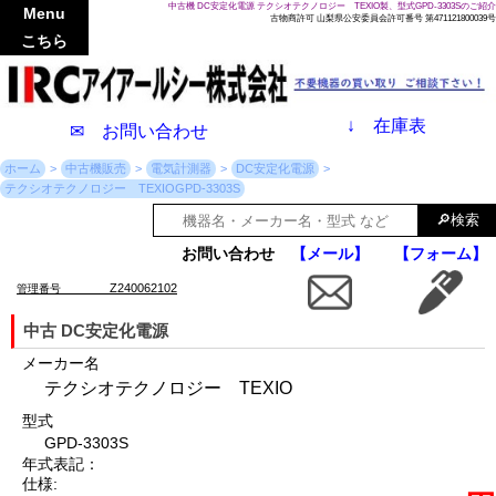
中古機 DC安定化電源 テクシオテクノロジー TEXIO製、型式GPD-3303Sのご紹介
Menu
古物商許可 山梨県公安委員会許可番号 第471121800039号
こちら
↓
在庫表
✉ お問い合わせ
ホーム
中古機販売
電気計測器
DC安定化電源
テクシオテクノロジー TEXIOGPD-3303S
お問い合わせ
【メール】
【フォーム】
Z240062102
管理番号
中古 DC安定化電源
メーカー名
テクシオテクノロジー TEXIO
型式
GPD-3303S
年式表記：
仕様: