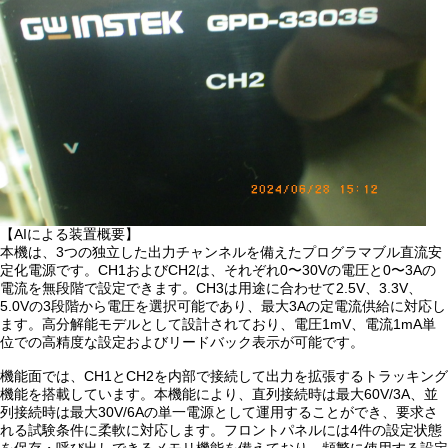
【AIによる装置概要】
本機は、3つの独立した出力チャンネルを備えたプログラマブル直流安
定化電源です。CH1およびCH2は、それぞれ0〜30Vの電圧と0〜3Aの
電流を無段階で設定できます。CH3は用途に合わせて2.5V、3.3V、
5.0Vの3段階から電圧を選択可能であり、最大3Aの定電流供給に対応し
ます。高分解能モデルとして設計されており、電圧1mV、電流1mA単
位での高精度な設定およびリードバック表示が可能です。
機能面では、CH1とCH2を内部で接続して出力を拡張するトラッキング
機能を搭載しています。本機能により、直列接続時は最大60V/3A、並
列接続時は最大30V/6Aの単一電源として運用することができ、要求さ
れる試験条件に柔軟に対応します。フロントパネルには4件の設定状態