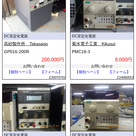
DC安定化電源
DC安定化電源
高砂製作所 Takasago
菊水電子工業 Kikusui
GP016-200R
PMC18-3
200,000円
8,000円
お問い合わせ
お問い合わせ
【個別ページ】
【フォーム】
【個別ページ】
【フォーム】
Z25070702
Z24080553
DC安定化電源
DC安定化電源