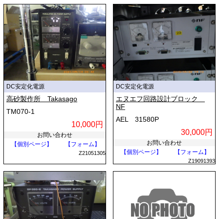
DC安定化電源
DC安定化電源
高砂製作所 Takasago
エヌエフ回路設計ブロック
NF
TM070-1
AEL 31580P
10,000円
30,000円
お問い合わせ
お問い合わせ
【個別ページ】
【フォーム】
【個別ページ】
【フォーム】
Z21051305
Z19091393