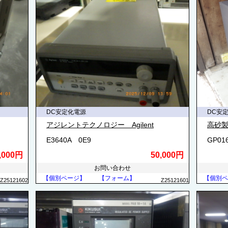
DC安定化電源
DC安
アジレントテクノロジー Agilent
高砂製
E3640A 0E9
GP01
,000円
50,000円
お問い合わせ
【個別ページ】
【フォーム】
【個別ペ
Z25121602
Z25121601