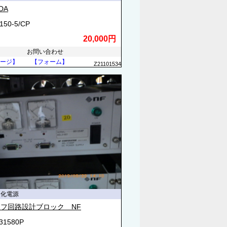
DA
150-5/CP
20,000円
お問い合わせ
ージ】
【フォーム】
Z21101534
定化電源
フ回路設計ブロック NF
31580P