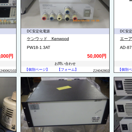
DC安定化電源
DC安
ケンウッド Kenwood
エー
PW18-1.3AT
AD-8
,000円
50,000円
お問い合わせ
【個別ページ】
【フォーム】
【個別ペ
Z240062102
Z24042802