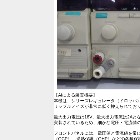
【AIによる装置概要】
本機は、シリーズレギュレータ（ドロッパ）
リップルノイズが非常に低く抑えられてお
最大出力電圧は18V、最大出力電流は2A
実装されているため、細かな電圧・電流値
フロントパネルには、電圧値と電流値を常に
（OCP）、過熱保護（OHP）などの各種