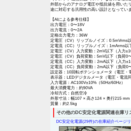
外部からのアナログ電圧や抵抗値を用いた
途に対応する汎用性の高い設計となってい
【AIによる参考仕様】
出力電圧：0〜18V
出力電流：0〜2A
定格出力電力：36W
定電圧（CV）リップルノイズ：0.5mVrms
定電流（CC）リップルノイズ：1mArms以
定電圧（CV）入力変動：2mV以下（入力±1
定電圧（CV）負荷変動：5mV以下（負荷0〜
定電流（CC）入力変動：2mA以下（入力±1
定電流（CC）負荷変動：2mA以下（負荷0〜
設定器：10回転ポテンショメータ（電圧・
表示器：LEDデジタルメータ（電圧・電流
入力電源：AC100V±10%（50Hz/60Hz）
最大消費電力：約90VA
冷却方式：自然空冷
外形寸法：幅107 × 高さ124 × 奥行215
質量：約2.5kg
その他のDC安定化電源関連在庫リ
DC安定化電源(29件)の在庫紹介ページ