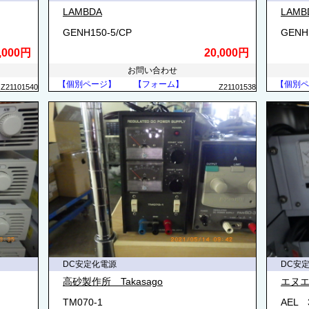
LAMBDA
LAMB
GENH150-5/CP
GENH
,000円
20,000円
お問い合わせ
【個別ページ】
【フォーム】
【個別ペ
Z21101540
Z21101538
DC安定化電源
DC安
高砂製作所 Takasago
エヌエ
TM070-1
AEL 