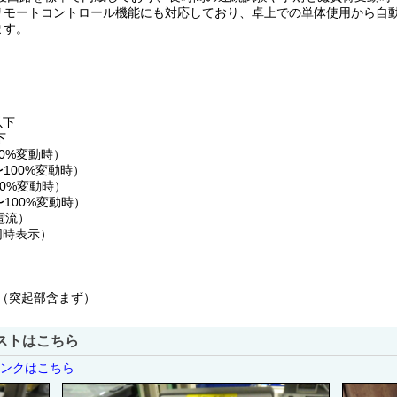
リモートコントロール機能にも対応しており、卓上での単体使用から自
ます。
以下
下
0%変動時）
100%変動時）
0%変動時）
100%変動時）
電流）
同時表示）
 mm（突起部含まず）
ストはこちら
リンクはこちら