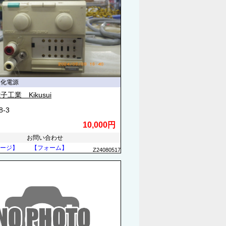
定化電源
工業 Kikusui
8-3
10,000円
お問い合わせ
ージ】
【フォーム】
Z24080517