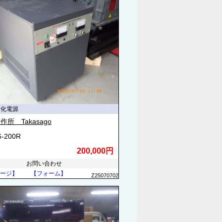
定化電源
作所 Takasago
6-200R
200,000円
お問い合わせ
ージ】
【フォーム】
Z25070702