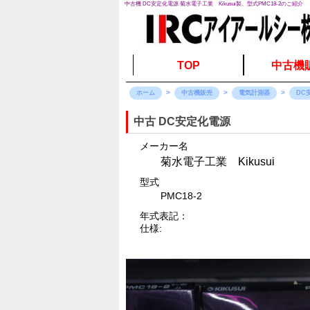
中古機 DC安定化電源 菊水電子工業 Kikusui製、型式PMC18-2のご紹介
TOP
中古機
ホーム
中古機販売
電気計測器
DC
中古 DC安定化電源
メーカー名
菊水電子工業 Kikusui
型式
PMC18-2
年式表記：
仕様: