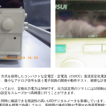
方式を採用したコンパクトな定電圧・定電流（CV/CC）直流安定化電
り、微小なアナログ信号を扱う電子回路の開発や動作テスト、精密な計
となっており、定格出力電力は36Wです。出力設定用のツマミには10回
の設定をスムーズかつ高精度に行うことができます。
同時に確認できる視認性の高いLEDデジタルメータを装備しています。
保護回路を標準で内蔵しており、長時間の連続試験や予期せぬ負荷変動