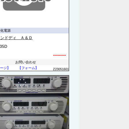
定化電源
アンドディ Ａ＆Ｄ
735D
---------
お問い合わせ
ージ】
【フォーム】
Z23051601