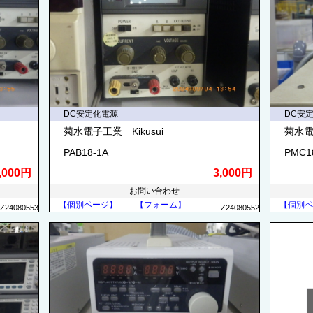
DC安定化電源
DC安
菊水電子工業 Kikusui
菊水電子
PAB18-1A
PMC1
,000円
3,000円
お問い合わせ
【個別ページ】
【フォーム】
【個別ペ
Z24080553
Z24080552