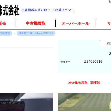
古
販売
中古機買取
オーバーホール
サ
安定化電源
菊水電子工業 KikusuiPMC18-2
Z24080516
管理番号
本体価格(税別、送料別)