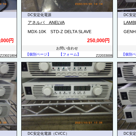
DC安定化電源
DC安
アネルバ ANELVA
LAMB
MDX-10K STD-Z DELTA SLAVE
GENH
,000円
250,000円
お問い合わせ
【個別ページ】
【フォーム】
【個別ペ
Z23021804
Z22033006
DC安定化電源（CVCC）
DC安