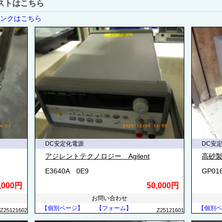
ストはこちら
リンクはこちら
DC安定化電源
DC安
アジレントテクノロジー Agilent
高砂製
E3640A 0E9
GP01
,000円
50,000円
お問い合わせ
【個別ページ】
【フォーム】
【個別ペ
Z25121602
Z25121601