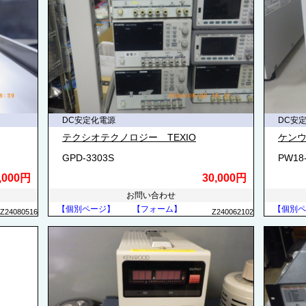
DC安定化電源
DC安
テクシオテクノロジー TEXIO
ケンウ
GPD-3303S
PW18-
,000円
30,000円
お問い合わせ
【個別ページ】
【フォーム】
【個別ペ
Z24080516
Z240062102