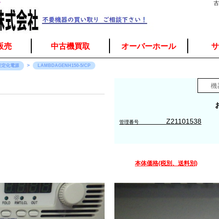
介
古
販売
中古機買取
オーバーホール
サ
安定化電源
LAMBDAGENH150-5/CP
Z21101538
管理番号
本体価格(税別、送料別)