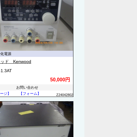
定化電源
ッド Kenwood
1.3AT
50,000円
お問い合わせ
ージ】
【フォーム】
Z24042802