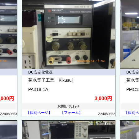
DC安定化電源
DC安
菊水電子工業 Kikusui
菊水電子
PAB18-1A
PMC1
,000円
3,000円
お問い合わせ
【個別ページ】
【フォーム】
【個別ペ
Z24080553
Z24080552