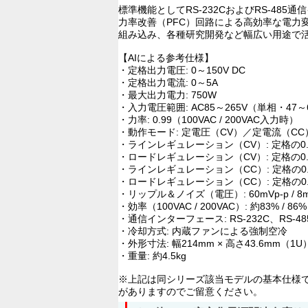
標準機能としてRS-232CおよびRS-4
力率改善（PFC）回路による高効率な電
組み込み、各種研究開発など幅広い用途で
【AIによる参考仕様】
・定格出力電圧: 0～150V DC
・定格出力電流: 0～5A
・最大出力電力: 750W
・入力電圧範囲: AC85～265V（単相・47
・力率: 0.99（100VAC / 200VAC入力時）
・動作モード: 定電圧（CV）／定電流（C
・ラインレギュレーション（CV）: 定格の0.0
・ロードレギュレーション（CV）: 定格の0.0
・ラインレギュレーション（CC）: 定格の0.0
・ロードレギュレーション（CC）: 定格の0.0
・リップル＆ノイズ（電圧）: 60mVp-p / 8m
・効率（100VAC / 200VAC）: 約83% / 
・通信インターフェース: RS-232C、RS-4
・冷却方式: 内蔵ファンによる強制空冷
・外形寸法: 幅214mm × 高さ43.6mm（1U）
・重量: 約4.5kg
※上記は同シリーズ該当モデルの基本仕様で
がありますのでご留意ください。