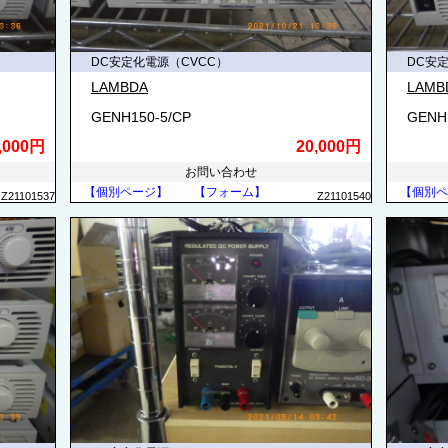
DC安定化電源（CVCC）
DC安
LAMBDA
LAMB
GENH150-5/CP
GENH
,000円
20,000円
お問い合わせ
【個別ページ】
【フォーム】
【個別ペ
Z21101537
Z21101540