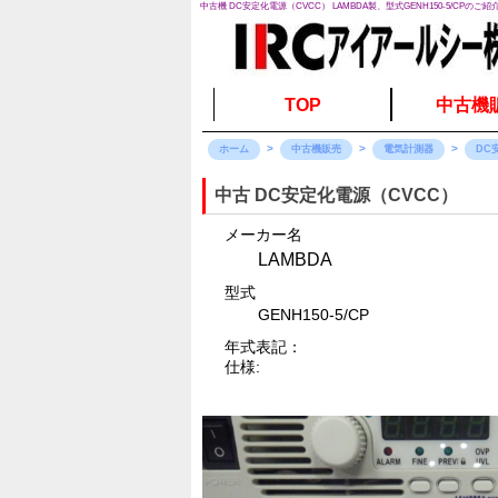
中古機 DC安定化電源（CVCC） LAMBDA製、型式GENH150-5/CPのご紹
TOP
中古機
ホーム
中古機販売
電気計測器
DC
中古 DC安定化電源（CVCC）
メーカー名
LAMBDA
型式
GENH150-5/CP
年式表記：
仕様: