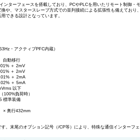
85通信インターフェースを搭載しており、PCやPLCを用いたリモート制
力変換や、マスタースレーブ方式での並列接続による拡張性も備えており
活用できる設計となっています。
～63Hz・アクティブPFC内蔵）
C）自動移行
1% ＋ 2mV
1% ＋ 2mV
1% ＋ 2mA
2% ＋ 5mA
Vrms 以下
86%（100%負荷時）
85 標準装備
 × 奥行432mm
す。末尾のオプション記号（/CP等）により、特殊な通信インターフ