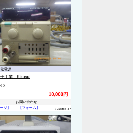
定化電源
工業 Kikusui
8-3
10,000円
お問い合わせ
ージ】
【フォーム】
Z24080517