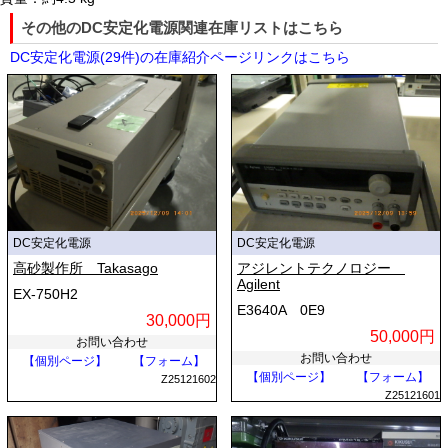
その他のDC安定化電源関連在庫リストはこちら
DC安定化電源(29件)の在庫紹介ページリンクはこちら
DC安定化電源
DC安定化電源
高砂製作所 Takasago
アジレントテクノロジー
Agilent
EX-750H2
E3640A 0E9
30,000円
50,000円
お問い合わせ
お問い合わせ
【個別ページ】
【フォーム】
【個別ページ】
【フォーム】
Z25121602
Z25121601