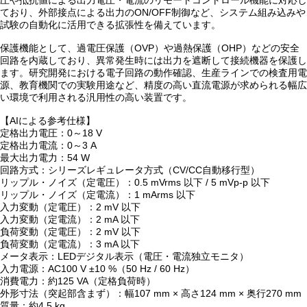
圧や抵抗値による出力電圧・電流のリモートコントロール機能に対応し
ており、外部接点による出力のON/OFF制御など、システム組み込みや
試験の自動化に活用できる拡張性を備えています。
保護機能として、過電圧保護（OVP）や過熱保護（OHP）などの安全
回路を内蔵しており、異常発生時には出力を遮断して接続機器を保護し
ます。研究開発における電子回路の動作確認、生産ラインでの検査用電
源、教育機関での実験用途など、精度の高い直流電源が求められる幅広
い環境で利用される汎用性の高い装置です。
【AIによる参考仕様】
定格出力電圧：0～18 V
定格出力電流：0～3 A
最大出力電力：54 W
回路方式：シリーズレギュレータ方式（CV/CC自動移行型）
リップル・ノイズ（定電圧）：0.5 mVrms 以下 / 5 mVp-p 以下
リップル・ノイズ（定電流）：1 mArms 以下
入力変動（定電圧）：2 mV 以下
入力変動（定電流）：2 mA 以下
負荷変動（定電圧）：2 mV 以下
負荷変動（定電流）：3 mA 以下
メータ表示：LEDデジタル表示（電圧・電流独立モニタ）
入力電源：AC100 V ±10 %（50 Hz / 60 Hz）
消費電力：約125 VA（定格負荷時）
外形寸法（突起部含まず）：幅107 mm × 高さ124 mm × 奥行270 mm
質量：約4.5 kg