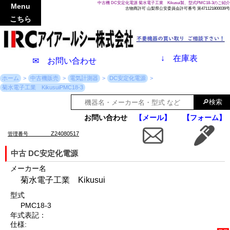
中古機 DC安定化電源 菊水電子工業 Kikusui製、型式PMC18-3のご紹介
Menu
古物商許可 山梨県公安委員会許可番号 第471121800039号
こちら
↓
在庫表
✉ お問い合わせ
ホーム
中古機販売
電気計測器
DC安定化電源
菊水電子工業 KikusuiPMC18-3
お問い合わせ
【メール】
【フォーム】
Z24080517
管理番号
中古 DC安定化電源
メーカー名
菊水電子工業 Kikusui
型式
PMC18-3
年式表記：
仕様: