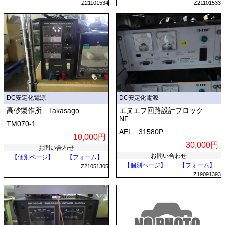
Z21101534
Z21101533
DC安定化電源
DC安定化電源
高砂製作所 Takasago
エヌエフ回路設計ブロック
NF
TM070-1
AEL 31580P
10,000円
30,000円
お問い合わせ
お問い合わせ
【個別ページ】
【フォーム】
【個別ページ】
【フォーム】
Z21051305
Z19091393