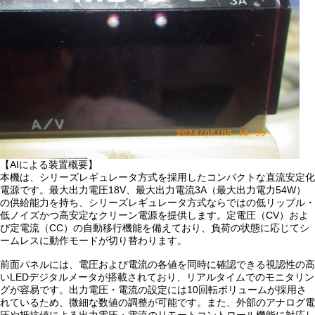
【AIによる装置概要】
本機は、シリーズレギュレータ方式を採用したコンパクトな直流安定化
電源です。最大出力電圧18V、最大出力電流3A（最大出力電力54W）
の供給能力を持ち、シリーズレギュレータ方式ならではの低リップル・
低ノイズかつ高安定なクリーン電源を提供します。定電圧（CV）およ
び定電流（CC）の自動移行機能を備えており、負荷の状態に応じてシ
ームレスに動作モードが切り替わります。
前面パネルには、電圧および電流の各値を同時に確認できる視認性の高
いLEDデジタルメータが搭載されており、リアルタイムでのモニタリン
グが容易です。出力電圧・電流の設定には10回転ボリュームが採用さ
れているため、微細な数値の調整が可能です。また、外部のアナログ電