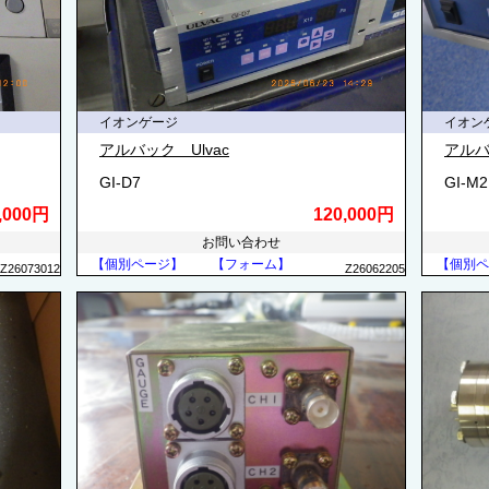
イオンゲージ
イオン
アルバック Ulvac
アルバ
GI-D7
GI-M2
,000円
120,000円
お問い合わせ
【個別ページ】
【フォーム】
【個別ペ
Z26073012
Z26062205