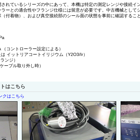
開されているシリーズの中にあって、本機は特定の測定レンジや接続イ
ーラーとの適合性やフランジ仕様には留意が必要です。中古機械として
ポ（付着物）、および真空接続部のシール面の状態を事前に確認するこ
Pa
10 mA （コントローラー設定による）
 イットリアコートイリジウム（Y2O3/Ir）
フランジ）
続ケーブル取り外し時）
ストはこちら
リンクはこちら