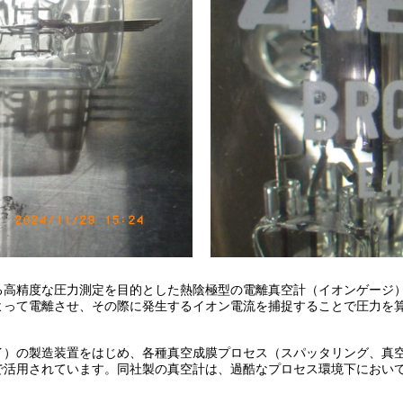
る高精度な圧力測定を目的とした熱陰極型の電離真空計（イオンゲージ
て電離させ、その際に発生するイオン電流を捕捉することで圧力を算出するBa
レイ）の製造装置をはじめ、各種真空成膜プロセス（スパッタリング、真
で活用されています。同社製の真空計は、過酷なプロセス環境下におい