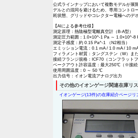
公式ラインナップにおいて複数モデルが展
デルとの混同を避けるため、専用コントロ
耗状態、グリッドやコレクター電極へのデ
【AIによる参考仕様】
測定原理：熱陰極型電離真空計（B-A型）
測定圧力範囲：1.0×10^-1 Pa ～ 1.0×10^-8 
測定子感度：約 0.15 Pa^-1 （N2相当）
エミッション電流：0.1 mA / 1.0 mA / 
フィラメント材質：タングステン（W）または
接続フランジ規格：ICF70（コンフラット
ベークアウト許容温度：最大250℃（※接
使用周囲温度：0 ～ 50 ℃
出力信号：イオン電流アナログ出力
その他のイオンゲージ関連在庫リ
イオンゲージ(13件)の在庫紹介ページ