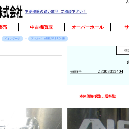
古
販売
中古機買取
オーバーホール
サ
イオンゲージ
アネルバ ANELVABRG-1B
Z2303311404
管理番号
本体価格(税別、送料別)