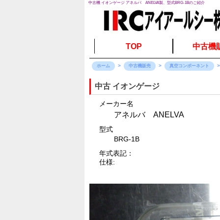
中古機 イオンゲージ アネルバ ANELVA製、型式BRG-1Bのご紹介
TOP
中古機
ホーム
中古機販売
真空コンポーネント
中古 イオンゲージ
メーカー名
アネルバ ANELVA
型式
BRG-1B
年式表記：
仕様: