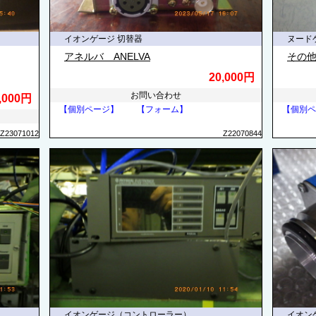
イオンゲージ 切替器
ヌード
アネルバ ANELVA
その
20,000円
お問い合わせ
,000円
【個別ページ】
【フォーム】
【個別ペ
Z23071012
Z22070844
イオンゲージ（コントローラー）
イオン