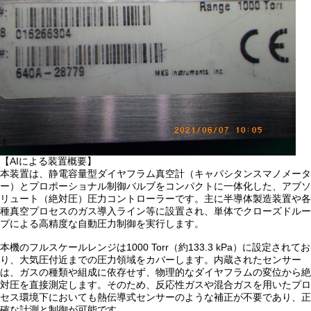
【AIによる装置概要】
本装置は、静電容量型ダイヤフラム真空計（キャパシタンスマノメータ
ー）とプロポーショナル制御バルブをコンパクトに一体化した、アブソ
リュート（絶対圧）圧力コントローラーです。主に半導体製造装置や各
種真空プロセスのガス導入ライン等に設置され、単体でクローズドルー
プによる高精度な自動圧力制御を実行します。
本機のフルスケールレンジは1000 Torr（約133.3 kPa）に設定されてお
り、大気圧付近までの圧力領域をカバーします。内蔵されたセンサー
は、ガスの種類や組成に依存せず、物理的なダイヤフラムの変位から絶
対圧を直接測定します。そのため、反応性ガスや混合ガスを用いたプロ
セス環境下においても熱伝導式センサーのような補正が不要であり、正
確な計測と制御が可能です。