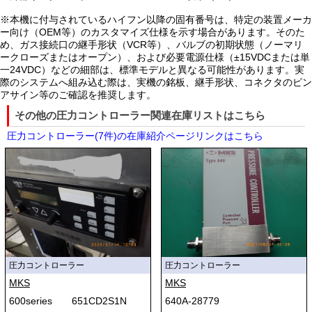
※本機に付与されているハイフン以降の固有番号は、特定の装置メーカ
ー向け（OEM等）のカスタマイズ仕様を示す場合があります。そのた
め、ガス接続口の継手形状（VCR等）、バルブの初期状態（ノーマリ
ークローズまたはオープン）、および必要電源仕様（±15VDCまたは単
一24VDC）などの細部は、標準モデルと異なる可能性があります。実
際のシステムへ組み込む際は、実機の銘板、継手形状、コネクタのピン
アサイン等のご確認を推奨します。
その他の圧力コントローラー関連在庫リストはこちら
圧力コントローラー(7件)の在庫紹介ページリンクはこちら
圧力コントローラー
圧力コントローラー
MKS
MKS
600series 651CD2S1N
640A-28779