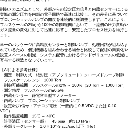
制御メカニズムとして、外部からの設定圧力信号と内蔵センサーによる
実際の測定圧力を内部の電子回路で高速に比較し、その差分に基づいて
プロポーショナルバルブの開度を連続的に微調整します。これにより、
フルスケールの2%から100%の制御範囲において、上流側の圧力変動や
ガス流量の変化に対して迅速に応答し、安定したプロセス圧力を維持し
ます。
単一のパッケージに高精度センサーと制御バルブ、処理回路が組み込ま
れているため、個別機器を組み合わせる場合と比較して配線の簡素化や
設置スペースの削減、システム配管におけるデッドボリュームの低減に
寄与する構造となっています。
【AIによる参考仕様】
・測定・制御方式：絶対圧（アブソリュート）クローズドループ制御
・フルスケールレンジ：1000 Torr
・制御可能範囲：フルスケールの2% ～ 100%（20 Torr ～ 1000 Torr）
・測定精度：フルスケールの±0.5%
・内蔵センサー：静電容量型マノメーター
・内蔵バルブ：プロポーショナル制御バルブ
・設定/出力信号：アナログ電圧（一般的に 0-5 VDC または 0-10
VDC）
・動作温度範囲：15℃ ～ 40℃
・許容過圧（センサー部）：45 psia（約310 kPa）
・外部リークレート：1.0 × 10^-9 scc/sec 以下（He）