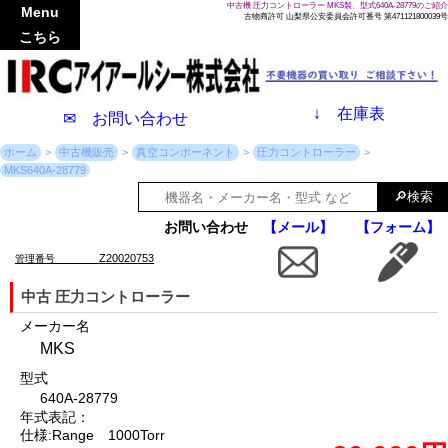
中古機 圧力コントローラー MKS製、型式640A-28779のご紹介
Menu
古物商許可 山梨県公安委員会許可番号 第471121800039号
こちら
↓
在庫表
✉ お問い合わせ
ホーム
中古機販売
真空コンポーネント
圧力コントローラー
MKS640A-28779
お問い合わせ
【メール】
【フォーム】
Z20020753
管理番号
中古 圧力コントローラー
メーカー名
MKS
型式
640A-28779
年式表記：
仕様:Range 1000Torr