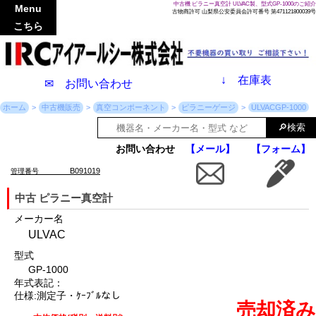
中古機 ピラニー真空計 ULVAC製、型式GP-1000のご紹介
Menu
古物商許可 山梨県公安委員会許可番号 第471121800039号
こちら
↓
在庫表
✉ お問い合わせ
ホーム
中古機販売
真空コンポーネント
ピラニーゲージ
ULVACGP-1000
お問い合わせ
【メール】
【フォーム】
B091019
管理番号
中古 ピラニー真空計
メーカー名
ULVAC
型式
GP-1000
年式表記：
仕様:測定子・ｹｰﾌﾞﾙなし
売却済み