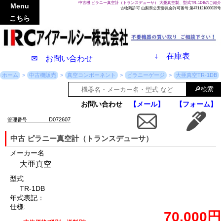
中古機 ピラニー真空計（トランスデューサ） 大亜真空製、型式TR-1DBのご紹介
Menu
古物商許可 山梨県公安委員会許可番号 第471121800039号
こちら
↓
在庫表
✉ お問い合わせ
ホーム
中古機販売
真空コンポーネント
ピラニーゲージ
大亜真空TR-1DB
お問い合わせ
【メール】
【フォーム】
D072607
管理番号
中古 ピラニー真空計（トランスデューサ）
メーカー名
大亜真空
型式
TR-1DB
年式表記：
仕様:
70,000円