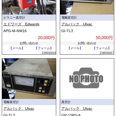
などで検出し、気体の種類に影響されない絶対圧力を直接測定します。
高・超高真空領域では「電離真空計」が必須となります。熱陰極型（B-
A型など）は加熱フィラメントから放たれた電子を気体分子に衝突させ
ピラニー真空計
電離真空計
てイオン化し、発生したイオン電流の大きさから圧力を求めます。フィ
エドワーズ Edwards
アルバック Ulvac
ラメントを持たない冷陰極型のペニング真空計も、高耐久な仕組みとし
APG-M-NW16
GI-TL3
て採用されています。
20,000円
50,000円
お問い合わせ
お問い合わせ
分圧測定を行う「四重極形質量分析計」では、イオン化した気体を四重
【メール】
【フォーム】
【メール】
【フォーム】
極電極に通過させ、印加電圧を制御して特定の質量荷電比を持つ気体分
Z26032615
Z26032617
子のみを選択的に検出・分析します。
■ 真空計の主な用途
真空計は、真空技術を利用する多様な産業や科学技術分野でプロセス制
御や環境維持に活用されています。
代表的な用途が半導体や液晶ディスプレイの製造工程です。薄膜形成
（CVDやスパッタリング）や回路形成（エッチング）では、チャンバ
電離真空計
真空計
ー内の残留ガスや反応ガスの圧力を極めて厳密に制御する必要がありま
アルバック Ulvac
アルバック Ulvac
す。圧力の不均一は製品の不純物混入や不良に直結するため、真空計に
よる常時モニタリングが不可欠です。
GI-TL3
GP-1SRY-A