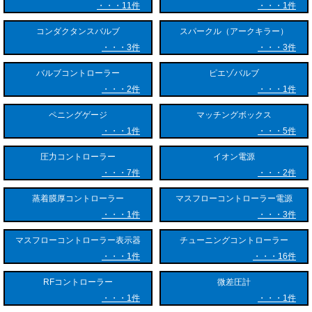
11件
1件
コンダクタンスバルブ
スパークル（アークキラー）
3件
3件
バルブコントローラー
ピエゾバルブ
2件
1件
ペニングゲージ
マッチングボックス
1件
5件
圧力コントローラー
イオン電源
7件
2件
蒸着膜厚コントローラー
マスフローコントローラー電源
1件
3件
マスフローコントローラー表示器
チューニングコントローラー
1件
16件
RFコントローラー
微差圧計
1件
1件