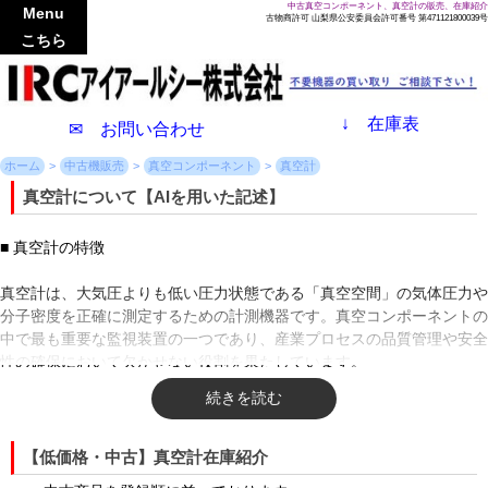
中古真空コンポーネント、真空計の販売、在庫紹介
Menu
古物商許可 山梨県公安委員会許可番号 第471121800039号
こちら
↓
在庫表
✉ お問い合わせ
ホーム
中古機販売
真空コンポーネント
真空計
真空計について【AIを用いた記述】
■ 真空計の特徴
真空計は、大気圧よりも低い圧力状態である「真空空間」の気体圧力や
分子密度を正確に測定するための計測機器です。真空コンポーネントの
中で最も重要な監視装置の一つであり、産業プロセスの品質管理や安全
性の確保において欠かせない役割を果たしています。
真空計の最大の物理的特徴は、測定対象となる圧力範囲が非常に広い点
にあります。大気圧（約10の5乗パスカル）から超高真空（10のマイナ
ス10乗パスカル以下）まで、その幅は十数桁にも及びます。単一の測
【低価格・中古】真空計在庫紹介
定原理ですべての領域をカバーすることは物理的に不可能であるため、