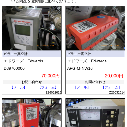
中古商品を登録順に並べております。
対象とする圧力帯や測定環境に応じて異なる原理の真空計を選択・組み
合わせる必要があります。
また、測定方式によって、空間全体の圧力を算術的に測定する「全圧
計」と、残留気体の種類ごとの割合まで測定する「分圧計（質量分析
計）」に大別されます。さらに、気体の種類（窒素、アルゴン、水素な
ど）によって指示値が変動する「気体種依存性」の有無も選定上の重要
な特徴です。
ピラニー真空計
ピラニー真空計
■ 真空計の仕組みと動作原理
エドワーズ Edwards
エドワーズ Edwards
真空計は、利用する物理現象によって大きく「全圧測定」と「分圧測
D39700000
APG-M-NW16
定」に分類され、それぞれ特有の仕組みで圧力を算出します。
70,000円
20,000円
お問い合わせ
お問い合わせ
低・中真空領域で広く使われる「熱伝導型真空計（ピラニ真空計）」
【メール】
【フォーム】
【メール】
【フォーム】
は、通電加熱した薄い金属線から周囲の気体分子へ逃げる熱量の変化を
Z26032613
Z26032614
利用します。気体密度が高いほど熱が逃げやすく、低いほど逃げにくい
ため、温度変化に伴う電気抵抗の差から圧力を換算します。
高精度な全圧測定には「隔膜型真空計（ダイヤフラム真空計）」が用い
られます。受圧部に張られた薄膜が受ける微小な圧力を静電容量の変化