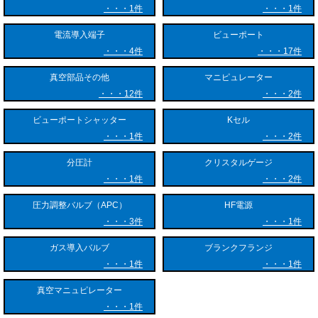
1件
1件
電流導入端子
ビューポート
4件
17件
真空部品その他
マニピュレーター
12件
2件
ビューポートシャッター
Kセル
1件
2件
分圧計
クリスタルゲージ
1件
2件
圧力調整バルブ（APC）
HF電源
3件
1件
ガス導入バルブ
ブランクフランジ
1件
1件
真空マニュピレーター
1件