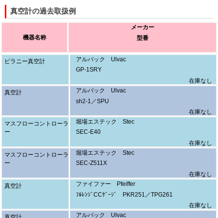
真空計の過去取扱例
メーカー
機器名称
型番
アルバック Ulvac
ピラニー真空計
GP-1SRY
在庫なし
アルバック Ulvac
真空計
sh2-1／SPU
在庫なし
堀場エステック Stec
マスフローコントローラ
ー
SEC-E40
在庫なし
堀場エステック Stec
マスフローコントローラ
ー
SEC-Z511X
在庫なし
ファイファー Pfeiffer
真空計
ﾌﾙﾚﾝｼﾞCCｹﾞｰｼﾞ PKR251／TPG261
在庫なし
アルバック Ulvac
真空計