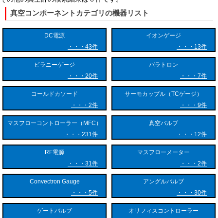
真空コンポーネントカテゴリの機器リスト
DC電源
イオンゲージ
43件
13件
ピラニーゲージ
バラトロン
20件
7件
コールドカソード
サーモカップル（TCゲージ）
2件
9件
マスフローコントローラー（MFC）
真空バルブ
231件
12件
RF電源
マスフローメーター
31件
2件
Convectron Gauge
アングルバルブ
5件
30件
ゲートバルブ
オリフィスコントローラー