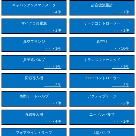
キャパシタンスマノメータ
超音波流量計
4件
1件
マイクロ波電源
ゲージコントローラー
1件
1件
真空フランジ
真空計
1件
16件
振子式バルブ
トランスファーロッド
1件
1件
回転導入機
フローコントローラー
2件
3件
角型ゲートバルブ
アクティブゲージ
7件
2件
直線導入機
ニードルバルブ
4件
1件
フォアライントラップ
L型バルブ