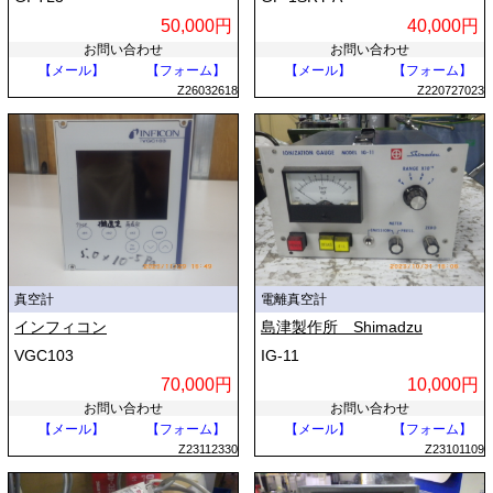
50,000円
40,000円
医薬品や食品の製造における真空凍結乾燥（フリーズドライ）や真空包
お問い合わせ
お問い合わせ
装でも、品質保持に必要な減圧状態の確認に使用されます。
【メール】
【フォーム】
【メール】
【フォーム】
Z26032618
Z220727023
さらに、金属の真空熱処理や電子ビーム溶接などの工業分野、電子顕微
鏡や質量分析装置といった高度な分析機器の内部環境維持にも広く使わ
れています。先端科学研究においては、素粒子実験用の加速器や宇宙環
境を地上で再現する宇宙シミュレーションチャンバーなどで、極限状態
の超高真空を管理するために役立てられています。
真空計
電離真空計
インフィコン
島津製作所 Shimadzu
VGC103
IG-11
70,000円
10,000円
お問い合わせ
お問い合わせ
【メール】
【フォーム】
【メール】
【フォーム】
Z23112330
Z23101109