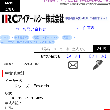
中古機 真空計 エドワーズ Edwards製、型式TIC INST CONT 40Wのご紹介
Menu
古物商許可 山梨県公安委員会許可番号 第471121800039号
こちら
↓
在庫表
✉ お問い合わせ
ホーム
中古機販売
真空コンポーネント
真空計
エドワーズ EdwardsTIC INST CONT 40W
お問い合わせ
【メール】
【フォーム】
Z230331153
管理番号
中古 真空計
メーカー名
エドワーズ Edwards
型式
TIC INST CONT 40W
年式表記：
仕様: