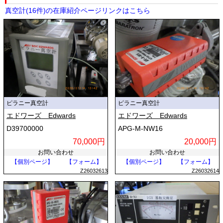
真空計(16件)の在庫紹介ページリンクはこちら
ピラニー真空計
ピラニー真空計
エドワーズ Edwards
エドワーズ Edwards
D39700000
APG-M-NW16
70,000円
20,000円
お問い合わせ
お問い合わせ
【個別ページ】
【フォーム】
【個別ページ】
【フォーム】
Z26032613
Z26032614