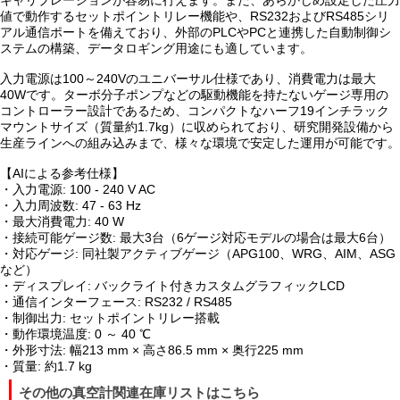
キャリブレーションが容易に行えます。また、あらかじめ設定した圧力
値で動作するセットポイントリレー機能や、RS232およびRS485シリ
アル通信ポートを備えており、外部のPLCやPCと連携した自動制御シ
ステムの構築、データロギング用途にも適しています。
入力電源は100～240Vのユニバーサル仕様であり、消費電力は最大
40Wです。ターボ分子ポンプなどの駆動機能を持たないゲージ専用の
コントローラー設計であるため、コンパクトなハーフ19インチラック
マウントサイズ（質量約1.7kg）に収められており、研究開発設備から
生産ラインへの組み込みまで、様々な環境で安定した運用が可能です。
【AIによる参考仕様】
・入力電源: 100 - 240 V AC
・入力周波数: 47 - 63 Hz
・最大消費電力: 40 W
・接続可能ゲージ数: 最大3台（6ゲージ対応モデルの場合は最大6台）
・対応ゲージ: 同社製アクティブゲージ（APG100、WRG、AIM、ASG
など）
・ディスプレイ: バックライト付きカスタムグラフィックLCD
・通信インターフェース: RS232 / RS485
・制御出力: セットポイントリレー搭載
・動作環境温度: 0 ～ 40 ℃
・外形寸法: 幅213 mm × 高さ86.5 mm × 奥行225 mm
・質量: 約1.7 kg
その他の真空計関連在庫リストはこちら