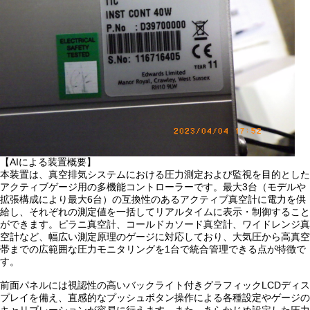
【AIによる装置概要】
本装置は、真空排気システムにおける圧力測定および監視を目的とした
アクティブゲージ用の多機能コントローラーです。最大3台（モデルや
拡張構成により最大6台）の互換性のあるアクティブ真空計に電力を供
給し、それぞれの測定値を一括してリアルタイムに表示・制御すること
ができます。ピラニ真空計、コールドカソード真空計、ワイドレンジ真
空計など、幅広い測定原理のゲージに対応しており、大気圧から高真空
帯までの広範囲な圧力モニタリングを1台で統合管理できる点が特徴で
す。
前面パネルには視認性の高いバックライト付きグラフィックLCDディス
プレイを備え、直感的なプッシュボタン操作による各種設定やゲージの