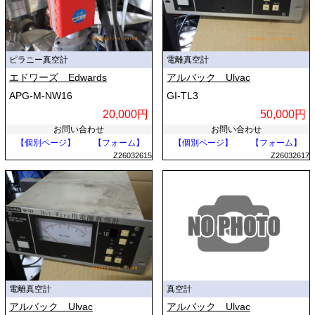
ピラニー真空計
電離真空計
エドワーズ Edwards
アルバック Ulvac
APG-M-NW16
GI-TL3
20,000円
50,000円
お問い合わせ
お問い合わせ
【個別ページ】
【フォーム】
【個別ページ】
【フォーム】
Z26032615
Z26032617
電離真空計
真空計
アルバック Ulvac
アルバック Ulvac