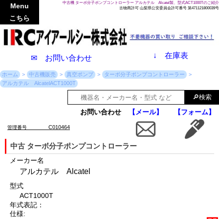
中古機 ターボ分子ポンプコントローラー アルカテル Alcatel製、型式ACT1000Tのご紹介
Menu
古物商許可 山梨県公安委員会許可番号 第471121800039号
こちら
↓
在庫表
✉ お問い合わせ
ホーム
中古機販売
真空ポンプ
ターボ分子ポンプコントローラー
アルカテル AlcatelACT1000T
お問い合わせ
【メール】
【フォーム】
C010464
管理番号
中古 ターボ分子ポンプコントローラー
メーカー名
アルカテル Alcatel
型式
ACT1000T
年式表記：
仕様: