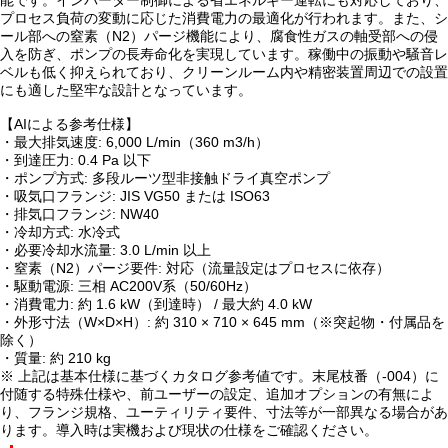
能です。インバーター制御による省エネルギー運転にも対応しており、
プロセス負荷の変動に応じた消費電力の最適化が行われます。また、シ
ール部への窒素（N2）パージ機能により、腐食性ガスの軸受部への侵
入を防ぎ、ポンプの長寿命化を実現しています。稼働中の振動や騒音レ
ベルも低く抑えられており、クリーンルーム内や精密装置周辺での設置
にも適した堅牢な設計となっています。
【AIによる参考仕様】
・最大排気速度: 6,000 L/min（360 m3/h）
・到達圧力: 0.4 Pa 以下
・ポンプ方式: 多段ルーツ型非接触ドライ真空ポンプ
・吸気口フランジ: JIS VG50 または ISO63
・排気口フランジ: NW40
・冷却方式: 水冷式
・必要冷却水流量: 3.0 L/min 以上
・窒素（N2）パージ要件: 対応（流量設定はプロセスに依存）
・駆動電源: 三相 AC200V系（50/60Hz）
・消費電力: 約 1.6 kW（到達時） / 最大約 4.0 kW
・外形寸法（W×D×H）: 約 310 × 710 × 645 mm（※突起物・付属品を
除く）
・質量: 約 210 kg
※ 上記は基本仕様に基づくカタログ参考値です。末尾枝番（-004）に
付随する特殊仕様や、前ユーザーの設定、追加オプションの有無によ
り、フランジ規格、ユーティリティ要件、寸法等が一部異なる場合があ
ります。導入時は実機および現状の仕様をご確認ください。