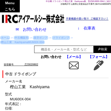
中古機 ドライポンプ 樫山工業 Kashiyama製、型式MU600X-004のご紹介
Menu
古物商許可 山梨県公安委員会許可番号 第471121800039号
こちら
↓
在庫表
✉ お問い合わせ
ホーム
中古機販売
真空ポンプ
ドライポンプ
樫山工業 KashiyamaMU600X-004
お問い合わせ
【メール】
【フォーム】
Z23020802
管理番号
中古 ドライポンプ
メーカー名
樫山工業 Kashiyama
型式
MU600X-004
年式表記：
仕様: