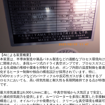
【AIによる装置概要】
本装置は、半導体製造や液晶パネル製造などの過酷なプロセス環境向け
に開発された、多段ルーツ式のドライ真空ポンプです。プロセスガスに
よる生成物の堆積や腐食を抑制するため、ポンプ内部の温度制御を最適
化するヒーター制御や独自の構造設計が採用されています。特に、
CVDやエッチングなどのパーティクルや反応性ガスが多く発生するプ
ロセスにおいても、高い排気性能と耐久性を長期間維持できる点が特徴
です。
最大排気速度は6,000 L/minに達し、中真空領域から大気圧まで安定し
た連続排気能力を提供します。ルーツローターを多段に配置した非接触
構造により、オイルバックや発塵がなく、クリーンな真空環境を構築可