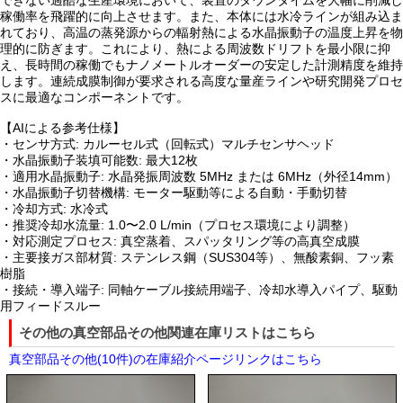
できない過酷な生産環境において、装置のダウンタイムを大幅に削減し
稼働率を飛躍的に向上させます。また、本体には水冷ラインが組み込ま
れており、高温の蒸発源からの輻射熱による水晶振動子の温度上昇を物
理的に防ぎます。これにより、熱による周波数ドリフトを最小限に抑
え、長時間の稼働でもナノメートルオーダーの安定した計測精度を維持
します。連続成膜制御が要求される高度な量産ラインや研究開発プロセ
スに最適なコンポーネントです。
【AIによる参考仕様】
・センサ方式: カルーセル式（回転式）マルチセンサヘッド
・水晶振動子装填可能数: 最大12枚
・適用水晶振動子: 水晶発振周波数 5MHz または 6MHz（外径14mm）
・水晶振動子切替機構: モーター駆動等による自動・手動切替
・冷却方式: 水冷式
・推奨冷却水流量: 1.0〜2.0 L/min（プロセス環境により調整）
・対応測定プロセス: 真空蒸着、スパッタリング等の高真空成膜
・主要接ガス部材質: ステンレス鋼（SUS304等）、無酸素銅、フッ素
樹脂
・接続・導入端子: 同軸ケーブル接続用端子、冷却水導入パイプ、駆動
用フィードスルー
その他の真空部品その他関連在庫リストはこちら
真空部品その他(10件)の在庫紹介ページリンクはこちら