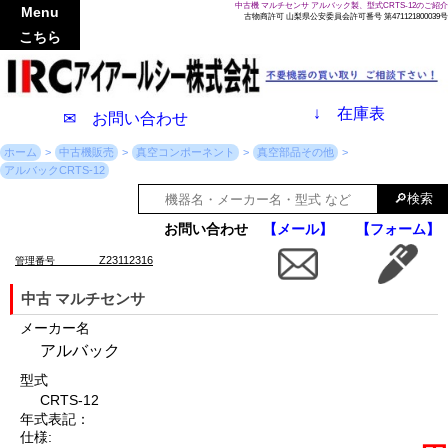
中古機 マルチセンサ アルバック製、型式CRTS-12のご紹介
Menu
古物商許可 山梨県公安委員会許可番号 第471121800039号
こちら
↓
在庫表
✉ お問い合わせ
ホーム
中古機販売
真空コンポーネント
真空部品その他
アルバックCRTS-12
お問い合わせ
【メール】
【フォーム】
Z23112316
管理番号
中古 マルチセンサ
メーカー名
アルバック
型式
CRTS-12
年式表記：
仕様: